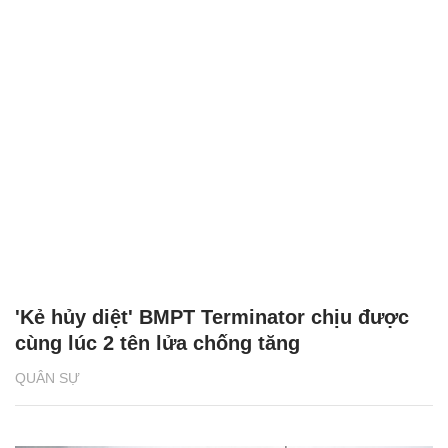
'Kẻ hủy diệt' BMPT Terminator chịu được
cùng lúc 2 tên lửa chống tăng
QUÂN SỰ