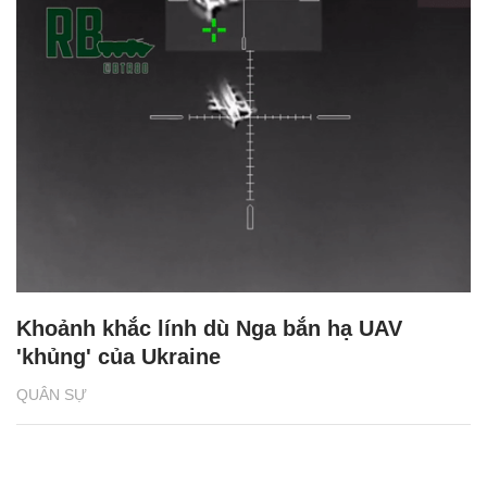
Khoảnh khắc lính dù Nga bắn hạ UAV
'khủng' của Ukraine
QUÂN SỰ