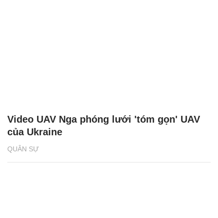
Video UAV Nga phóng lưới 'tóm gọn' UAV
của Ukraine
QUÂN SỰ