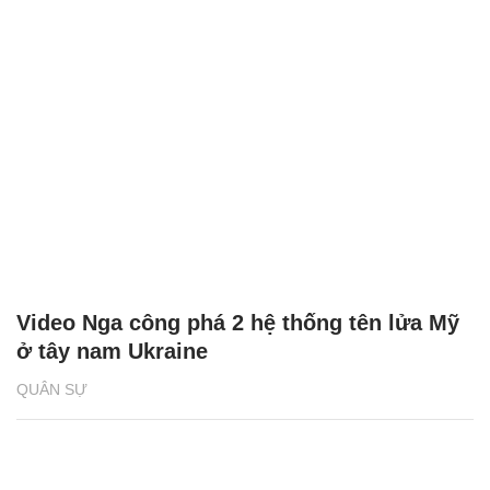
Video Nga công phá 2 hệ thống tên lửa Mỹ
ở tây nam Ukraine
QUÂN SỰ