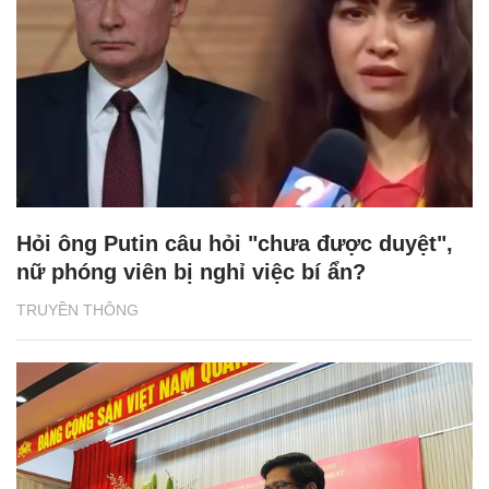
Hỏi ông Putin câu hỏi "chưa được duyệt",
nữ phóng viên bị nghỉ việc bí ẩn?
TRUYỀN THÔNG