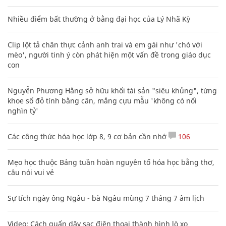
Nhiều điểm bất thường ở bằng đại học của Lý Nhã Kỳ
Clip lột tả chân thực cảnh anh trai và em gái như 'chó với
mèo', người tinh ý còn phát hiện một vấn đề trong giáo dục
con
Nguyễn Phương Hằng sở hữu khối tài sản "siêu khủng", từng
khoe sổ đỏ tính bằng cân, mắng cựu mẫu 'không có nổi
nghìn tỷ'
Các công thức hóa học lớp 8, 9 cơ bản cần nhớ
106
Mẹo học thuộc Bảng tuần hoàn nguyên tố hóa học bằng thơ,
câu nói vui vẻ
Sự tích ngày ông Ngâu - bà Ngâu mùng 7 tháng 7 âm lịch
Video: Cách quấn dây sạc điện thoại thành hình lò xo