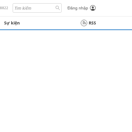
18822
Đăng nhập
Sự kiện
RSS