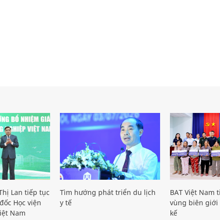
hị Lan tiếp tục
Tìm hướng phát triển du lịch
BAT Việt Nam t
đốc Học viện
y tế
vùng biên giới 
iệt Nam
kế