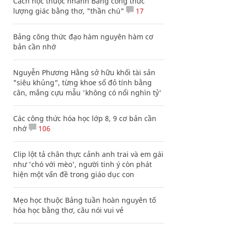
Cách học thuộc nhanh Bảng công thức
lượng giác bằng thơ, "thần chú"
17
Bảng công thức đạo hàm nguyên hàm cơ
bản cần nhớ
Nguyễn Phương Hằng sở hữu khối tài sản
"siêu khủng", từng khoe sổ đỏ tính bằng
cân, mắng cựu mẫu 'không có nổi nghìn tỷ'
Các công thức hóa học lớp 8, 9 cơ bản cần
nhớ
106
Clip lột tả chân thực cảnh anh trai và em gái
như 'chó với mèo', người tinh ý còn phát
hiện một vấn đề trong giáo dục con
Mẹo học thuộc Bảng tuần hoàn nguyên tố
hóa học bằng thơ, câu nói vui vẻ