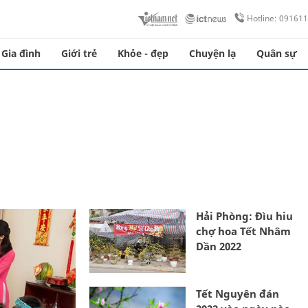
Hotline: 09161
Gia đình
Giới trẻ
Khỏe - đẹp
Chuyện lạ
Quân sự
Hải Phòng: Đìu hiu
chợ hoa Tết Nhâm
Dần 2022
Tết Nguyên đán