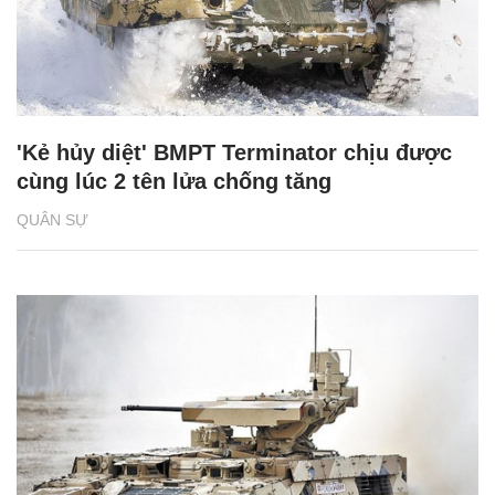
'Kẻ hủy diệt' BMPT Terminator chịu được
cùng lúc 2 tên lửa chống tăng
QUÂN SỰ