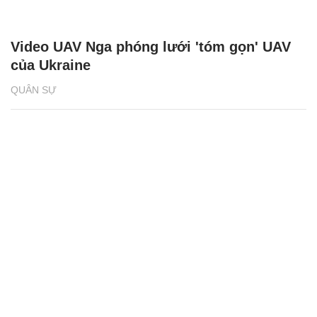
Video UAV Nga phóng lưới 'tóm gọn' UAV
của Ukraine
QUÂN SỰ