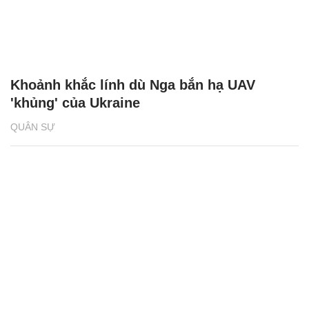
Khoảnh khắc lính dù Nga bắn hạ UAV
'khủng' của Ukraine
QUÂN SỰ