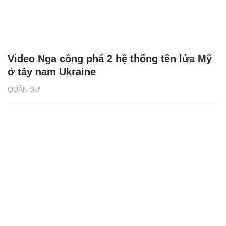
Video Nga công phá 2 hệ thống tên lửa Mỹ
ở tây nam Ukraine
QUÂN SỰ