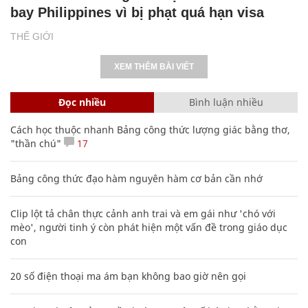
bay Philippines vì bị phạt quá hạn visa
THẾ GIỚI
XEM THÊM BÀI VIẾT
Đọc nhiều
Bình luận nhiều
Cách học thuộc nhanh Bảng công thức lượng giác bằng thơ,
"thần chú"
17
Bảng công thức đạo hàm nguyên hàm cơ bản cần nhớ
Clip lột tả chân thực cảnh anh trai và em gái như 'chó với
mèo', người tinh ý còn phát hiện một vấn đề trong giáo dục
con
20 số điện thoại ma ám bạn không bao giờ nên gọi