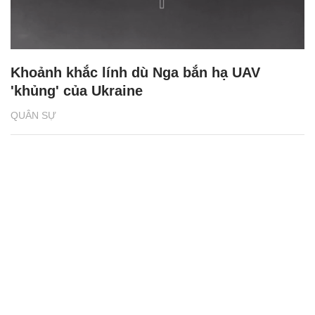
Khoảnh khắc lính dù Nga bắn hạ UAV
'khủng' của Ukraine
QUÂN SỰ