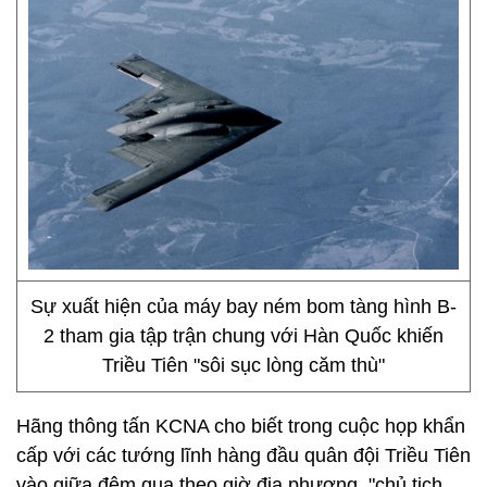
Sự xuất hiện của máy bay ném bom tàng hình B-
2 tham gia tập trận chung với Hàn Quốc khiến
Triều Tiên "sôi sục lòng căm thù"
Hãng thông tấn KCNA cho biết trong cuộc họp khẩn
cấp với các tướng lĩnh hàng đầu quân đội Triều Tiên
vào giữa đêm qua theo giờ địa phương, "chủ tịch