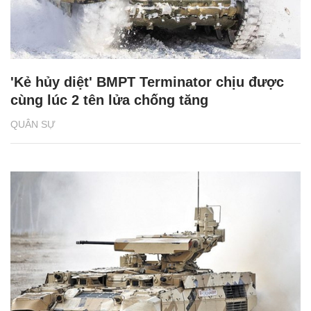
'Kẻ hủy diệt' BMPT Terminator chịu được
cùng lúc 2 tên lửa chống tăng
QUÂN SỰ