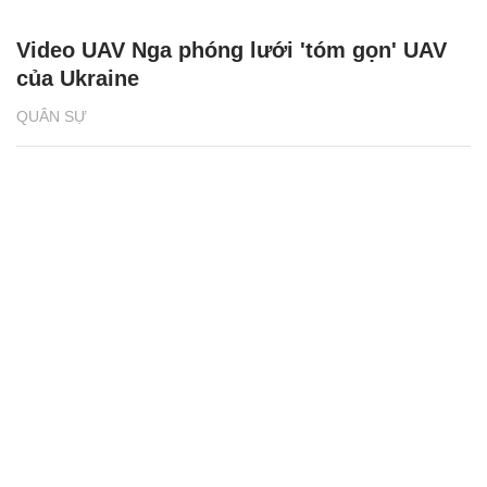
Video UAV Nga phóng lưới 'tóm gọn' UAV
của Ukraine
QUÂN SỰ