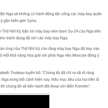
n đội Nga sẽ không có hành động tấn công các máy bay quân
ỳ gần biên giới Syria.
ểm Thổ Nhĩ Kỳ bắn rơi máy bay ném bom Su-24 của Nga trên
như tránh đụng độ với các máy bay Nga.
phản ứng của Thổ Nhĩ Kỳ cho rằng máy bay Nga đã bay vào
 một khả năng hòa giải với phía Nga nếu Moscow đồng ý
.
beth Trudeau tuyên bố: “Chúng tôi đã chỉ ra rất rõ ràng
Nga trong bối cảnh hiện nay. Nếu mục tiêu của hai bên là
ì chúng tôi sẽ tiến hành đối thoại với điện Kremlin”.