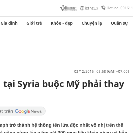
Hotline: 09161
Gia đình
Giới trẻ
Khỏe - đẹp
Chuyện lạ
Quân sự
02/12/2015 05:58 (GMT+07:00)
 tại Syria buộc Mỹ phải thay
ph trở thành hệ thống tên lửa độc nhất vô nhị trên thế
hả năng cùng lúc giám sát 300 mục tiêu khác nhau và bắn