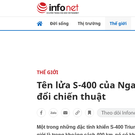
Đời sống
Thị trường
Thế giới
THẾ GIỚI
Tên lửa S-400 của Nga
đổi chiến thuật
Một trong những đặc tính khiến S-400 Trium
giới là trong khoảng cách 400 km, nó có k