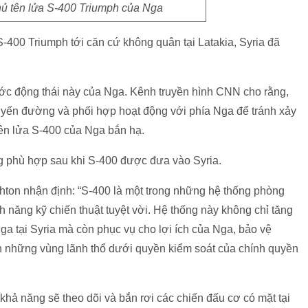
hủ tên lửa S-400 Triumph của Nga
 S-400 Triumph tới căn cứ không quân tại Latakia, Syria đã
ước động thái này của Nga. Kênh truyền hình CNN cho rằng,
tuyến đường và phối hợp hoạt động với phía Nga để tránh xảy
 tên lửa S-400 của Nga bắn hạ.
g phù hợp sau khi S-400 được đưa vào Syria.
hton nhận định: “S-400 là một trong những hệ thống phòng
h năng kỹ chiến thuật tuyệt vời. Hệ thống này không chỉ tăng
a tại Syria mà còn phục vụ cho lợi ích của Nga, bảo vệ
ận những vùng lãnh thổ dưới quyền kiểm soát của chính quyền
khả năng sẽ theo dõi và bắn rơi các chiến đấu cơ có mặt tại