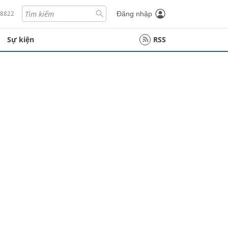
18822
Đăng nhập
Sự kiện
RSS