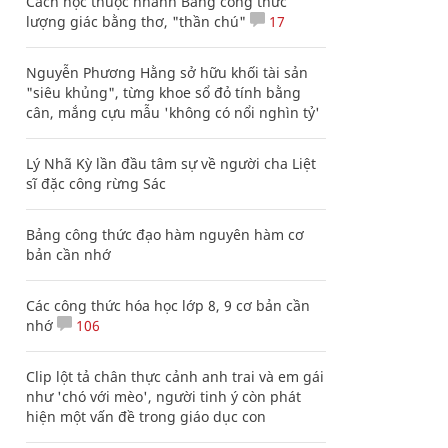
Cách học thuộc nhanh Bảng công thức
lượng giác bằng thơ, "thần chú"
17
Nguyễn Phương Hằng sở hữu khối tài sản
"siêu khủng", từng khoe sổ đỏ tính bằng
cân, mắng cựu mẫu 'không có nổi nghìn tỷ'
Lý Nhã Kỳ lần đầu tâm sự về người cha Liệt
sĩ đặc công rừng Sác
Bảng công thức đạo hàm nguyên hàm cơ
bản cần nhớ
Các công thức hóa học lớp 8, 9 cơ bản cần
nhớ
106
Clip lột tả chân thực cảnh anh trai và em gái
như 'chó với mèo', người tinh ý còn phát
hiện một vấn đề trong giáo dục con