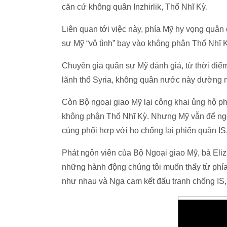
căn cứ không quân Inzhirlik, Thổ Nhĩ Kỳ.
Liên quan tới việc này, phía Mỹ hy vọng quâ
sự Mỹ “vô tình” bay vào không phận Thổ Nhĩ K
Chuyên gia quân sự Mỹ đánh giá, từ thời đi
lãnh thổ Syria, không quân nước này dường 
Còn Bộ ngoại giao Mỹ lại công khai ủng hộ 
không phận Thổ Nhĩ Kỳ. Nhưng Mỹ vẫn để ngỏ
cùng phối hợp với họ chống lại phiến quân IS
Phát ngôn viên của Bộ Ngoại giao Mỹ, bà Eliza
những hành động chúng tôi muốn thấy từ phía 
như nhau và Nga cam kết đấu tranh chống IS, th