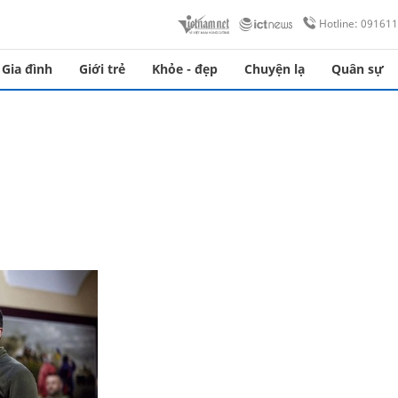
Hotline: 09161
Gia đình
Giới trẻ
Khỏe - đẹp
Chuyện lạ
Quân sự