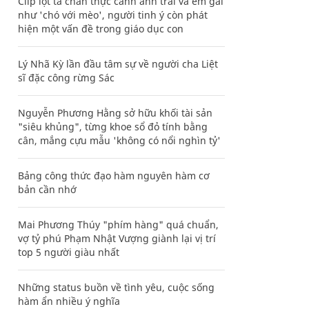
Clip lột tả chân thực cảnh anh trai và em gái
như 'chó với mèo', người tinh ý còn phát
hiện một vấn đề trong giáo dục con
Lý Nhã Kỳ lần đầu tâm sự về người cha Liệt
sĩ đặc công rừng Sác
Nguyễn Phương Hằng sở hữu khối tài sản
"siêu khủng", từng khoe sổ đỏ tính bằng
cân, mắng cựu mẫu 'không có nổi nghìn tỷ'
Bảng công thức đạo hàm nguyên hàm cơ
bản cần nhớ
Mai Phương Thúy "phím hàng" quá chuẩn,
vợ tỷ phú Phạm Nhật Vượng giành lại vị trí
top 5 người giàu nhất
Những status buồn về tình yêu, cuộc sống
hàm ẩn nhiều ý nghĩa