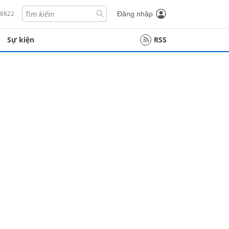
18822
Đăng nhập
Sự kiện
RSS