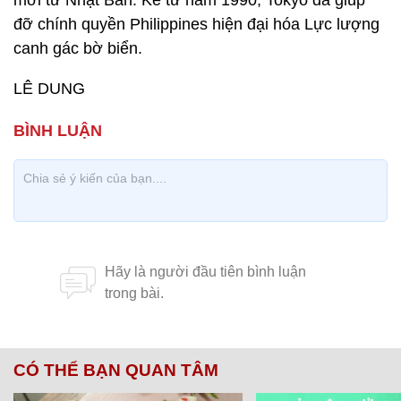
mới từ Nhật Bản. Kể từ năm 1990, Tokyo đã giúp
đỡ chính quyền Philippines hiện đại hóa Lực lượng
canh gác bờ biển.
LÊ DUNG
CÓ THỂ BẠN QUAN TÂM