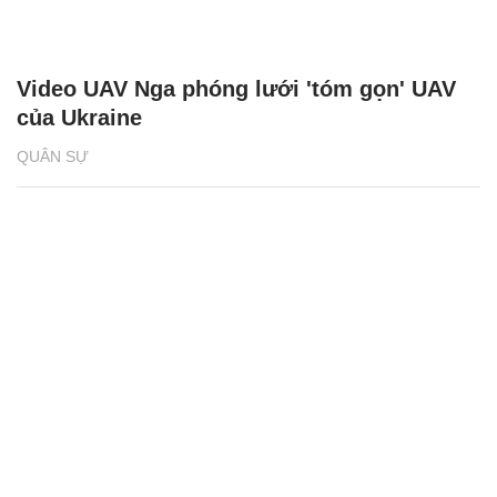
Video UAV Nga phóng lưới 'tóm gọn' UAV
của Ukraine
QUÂN SỰ