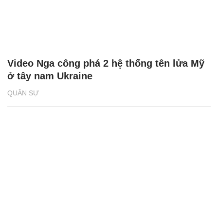
Video Nga công phá 2 hệ thống tên lửa Mỹ
ở tây nam Ukraine
QUÂN SỰ