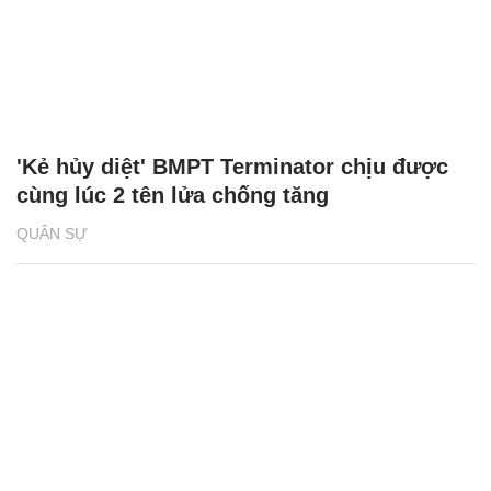
'Kẻ hủy diệt' BMPT Terminator chịu được
cùng lúc 2 tên lửa chống tăng
QUÂN SỰ