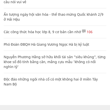
câu nói vui vẻ
Ấn tượng ngày hội văn hóa - thể thao mừng Quốc khánh 2/9
ở Hải Hậu
Các công thức hóa học lớp 8, 9 cơ bản cần nhớ
106
Phó Đoàn ĐBQH Hà Giang Vương Ngọc Hà bị kỷ luật
Nguyễn Phương Hằng sở hữu khối tài sản "siêu khủng", từng
khoe sổ đỏ tính bằng cân, mắng cựu mẫu 'không có nổi
nghìn tỷ'
Độc đáo những ngôi nhà cổ có một không hai ở miền Tây
Nam Bộ