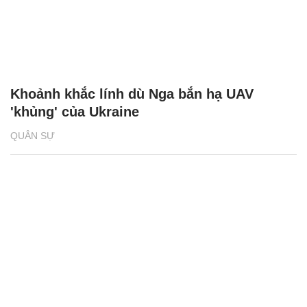
Khoảnh khắc lính dù Nga bắn hạ UAV
'khủng' của Ukraine
QUÂN SỰ