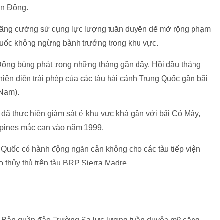
ển Đông.
 tăng cường sử dụng lực lượng tuần duyên để mở rộng phạm
 Quốc không ngừng bành trướng trong khu vực.
ông bùng phát trong những tháng gần đây. Hồi đầu tháng
hiện diện trái phép của các tàu hải cảnh Trung Quốc gần bãi
 Nam).
 đã thực hiện giám sát ở khu vực khá gần với bãi Cỏ Mây,
ppines mắc cạn vào năm 1999.
ng Quốc có hành động ngăn cản không cho các tàu tiếp viện
 thủy thủ trên tàu BRP Sierra Madre.
t Bản quần đảo Trường Sa lực lượng tuần duyên mỹ căng