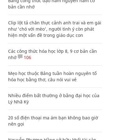
Bảng công thức đạo hàm nguyên hàm cơ
bản cần nhớ
Clip lột tả chân thực cảnh anh trai và em gái
như 'chó với mèo', người tinh ý còn phát
hiện một vấn đề trong giáo dục con
Các công thức hóa học lớp 8, 9 cơ bản cần
nhớ
106
Mẹo học thuộc Bảng tuần hoàn nguyên tố
hóa học bằng thơ, câu nói vui vẻ
Nhiều điểm bất thường ở bằng đại học của
Lý Nhã Kỳ
20 số điện thoại ma ám bạn không bao giờ
nên gọi
Nguyễn Phương Hằng sở hữu khối tài sản