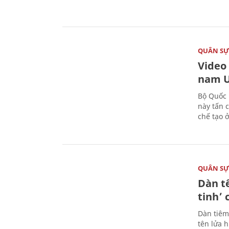
QUÂN S
Video
nam U
Bộ Quốc 
này tấn 
chế tạo 
QUÂN S
Dàn t
tinh’ 
Dàn tiêm
tên lửa 