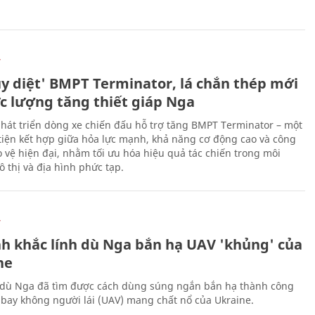
Ự
ủy diệt' BMPT Terminator, lá chắn thép mới
ực lượng tăng thiết giáp Nga
hát triển dòng xe chiến đấu hỗ trợ tăng BMPT Terminator – một
iện kết hợp giữa hỏa lực mạnh, khả năng cơ động cao và công
 vệ hiện đại, nhằm tối ưu hóa hiệu quả tác chiến trong môi
 thị và địa hình phức tạp.
Ự
h khắc lính dù Nga bắn hạ UAV 'khủng' của
ne
 dù Nga đã tìm được cách dùng súng ngắn bắn hạ thành công
bay không người lái (UAV) mang chất nổ của Ukraine.