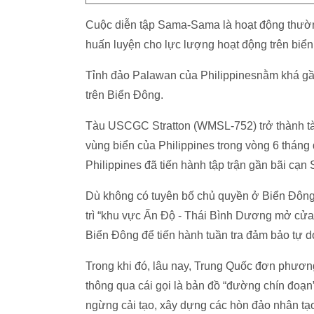
Cuộc diễn tập Sama-Sama là hoạt động thườn
huấn luyện cho lực lượng hoạt động trên biển
Tỉnh đảo Palawan của Philippinesnằm khá gầ
trên Biển Đông.
Tàu USCGC Stratton (WMSL-752) trở thành tà
vùng biển của Philippines trong vòng 6 tháng
Philippines đã tiến hành tập trận gần bãi cạn
Dù không có tuyên bố chủ quyền ở Biển Đông,
trì “khu vực Ấn Độ - Thái Bình Dương mở cửa 
Biển Đông để tiến hành tuần tra đảm bảo tự d
Trong khi đó, lâu nay, Trung Quốc đơn phươn
thông qua cái gọi là bản đồ “đường chín đoạ
ngừng cải tạo, xây dựng các hòn đảo nhân tạo