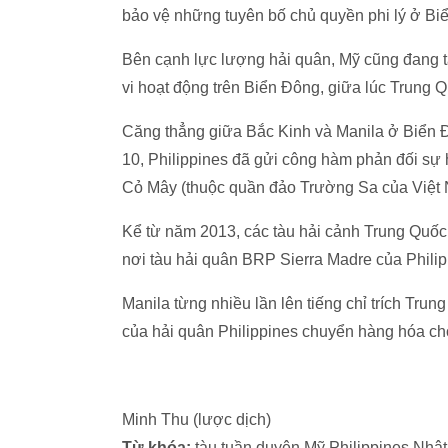
bảo vệ những tuyên bố chủ quyền phi lý ở Bi
Bên cạnh lực lượng hải quân, Mỹ cũng đang
vi hoạt động trên Biển Đông, giữa lúc Trung
Căng thẳng giữa Bắc Kinh và Manila ở Biển Đ
10, Philippines đã gửi công hàm phản đối sự 
Cỏ Mây (thuộc quần đảo Trường Sa của Việt
Kể từ năm 2013, các tàu hải cảnh Trung Quốc
nơi tàu hải quân BRP Sierra Madre của Phili
Manila từng nhiều lần lên tiếng chỉ trích Tru
của hải quân Philippines chuyển hàng hóa cho
Minh Thu (lược dịch)
Từ khóa:
tàu tuần duyên Mỹ Philippines Nhậ