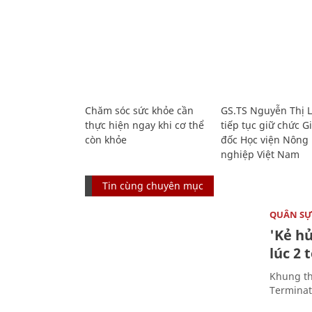
Chăm sóc sức khỏe cần
GS.TS Nguyễn Thị 
thực hiện ngay khi cơ thể
tiếp tục giữ chức 
còn khỏe
đốc Học viện Nông
nghiệp Việt Nam
Tin cùng chuyên mục
QUÂN S
'Kẻ h
lúc 2 
Khung th
Terminato