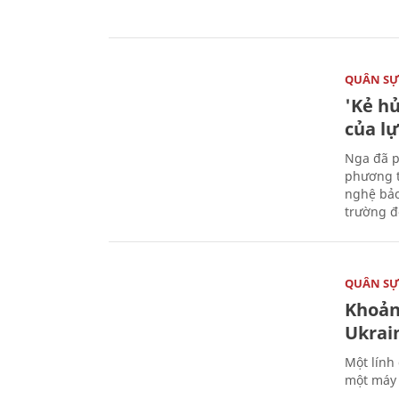
QUÂN S
'Kẻ h
của l
Nga đã p
phương t
nghệ bảo
trường đô
QUÂN S
Khoản
Ukrai
Một lính
một máy 