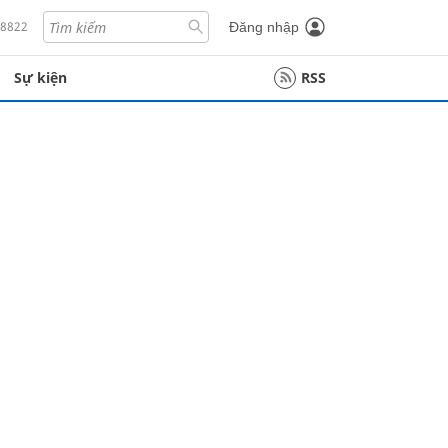
18822
Đăng nhập
Sự kiện
RSS