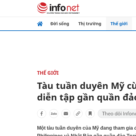
Đời sống
Thị trường
Thế giới
THẾ GIỚI
Tàu tuần duyên Mỹ cù
diễn tập gần quần đả
Một tàu tuần duyên của Mỹ đang tham gia đ
Philippines và Nhật Bản gần quần đảo Trư