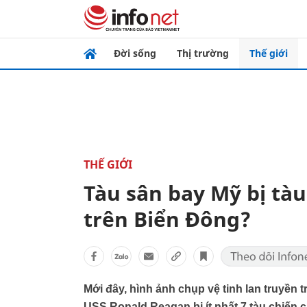
Đời sống
Thị trường
Thế giới
THẾ GIỚI
Tàu sân bay Mỹ bị tà
trên Biển Đông?
Mới đây, hình ảnh chụp vệ tinh lan truyền
USS Ronald Reagan bị ít nhất 7 tàu chiến 