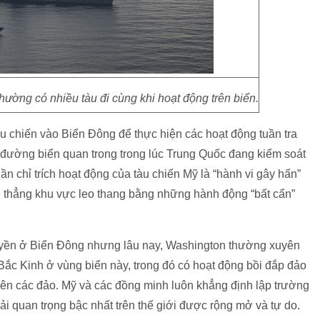
ờng có nhiều tàu đi cùng khi hoạt động trên biển.
u chiến vào Biển Đông để thực hiện các hoạt động tuần tra
n đường biển quan trong trong lúc Trung Quốc đang kiểm soát
ần chỉ trích hoạt động của tàu chiến Mỹ là “hành vi gây hấn”
thẳng khu vực leo thang bằng những hành động “bất cẩn”
uyền ở Biển Đông nhưng lâu nay, Washington thường xuyên
ắc Kinh ở vùng biển này, trong đó có hoạt động bồi đắp đảo
rên các đảo. Mỹ và các đồng minh luôn khẳng định lập trường
i quan trọng bậc nhất trên thế giới được rộng mở và tự do.