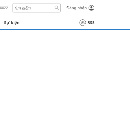
18822
Đăng nhập
Sự kiện
RSS