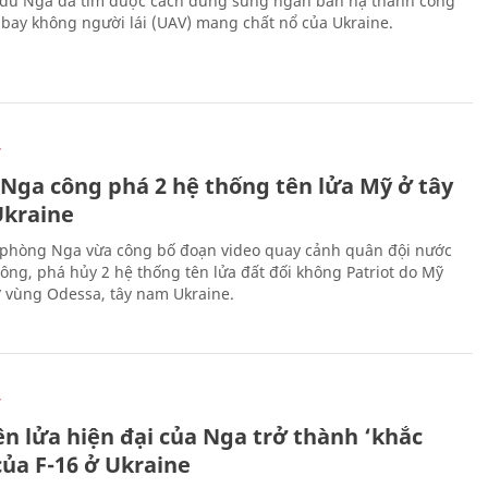
 dù Nga đã tìm được cách dùng súng ngắn bắn hạ thành công
bay không người lái (UAV) mang chất nổ của Ukraine.
Ự
 Nga công phá 2 hệ thống tên lửa Mỹ ở tây
kraine
phòng Nga vừa công bố đoạn video quay cảnh quân đội nước
công, phá hủy 2 hệ thống tên lửa đất đối không Patriot do Mỹ
ở vùng Odessa, tây nam Ukraine.
Ự
ên lửa hiện đại của Nga trở thành ‘khắc
của F-16 ở Ukraine