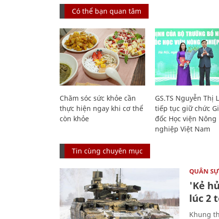
Có thể bạn quan tâm
Chăm sóc sức khỏe cần
GS.TS Nguyễn Thị 
thực hiện ngay khi cơ thể
tiếp tục giữ chức 
còn khỏe
đốc Học viện Nông
nghiệp Việt Nam
Tin cùng chuyên mục
QUÂN S
'Kẻ h
lúc 2 
Khung th