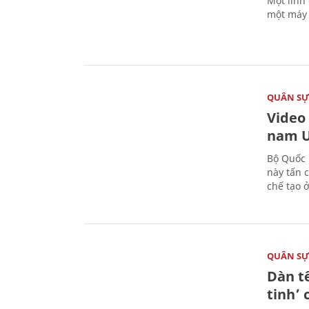
Một lính
một máy 
QUÂN S
Video
nam U
Bộ Quốc 
này tấn 
chế tạo 
QUÂN S
Dàn t
tinh’ 