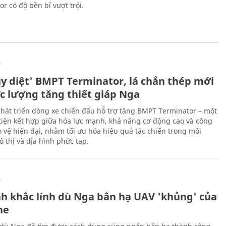
r có độ bền bỉ vượt trội.
Ự
ủy diệt' BMPT Terminator, lá chắn thép mới
ực lượng tăng thiết giáp Nga
hát triển dòng xe chiến đấu hỗ trợ tăng BMPT Terminator – một
iện kết hợp giữa hỏa lực mạnh, khả năng cơ động cao và công
 vệ hiện đại, nhằm tối ưu hóa hiệu quả tác chiến trong môi
 thị và địa hình phức tạp.
Ự
h khắc lính dù Nga bắn hạ UAV 'khủng' của
ne