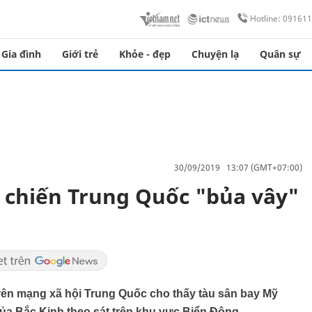
Hotline: 09161
Gia đình
Giới trẻ
Khỏe - đẹp
Chuyện lạ
Quân sự
30/09/2019 13:07 (GMT+07:00)
u chiến Trung Quốc "bủa vây"
 trên mạng xã hội Trung Quốc cho thấy tàu sân bay Mỹ
của Bắc Kinh theo sát trên khu vực Biển Đông.