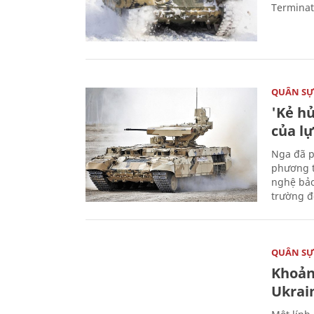
Terminato
QUÂN S
'Kẻ h
của l
Nga đã p
phương t
nghệ bảo
trường đô
QUÂN S
Khoản
Ukrai