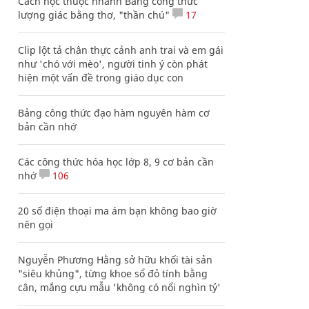
Cách học thuộc nhanh Bảng công thức
lượng giác bằng thơ, "thần chú"
17
Clip lột tả chân thực cảnh anh trai và em gái
như 'chó với mèo', người tinh ý còn phát
hiện một vấn đề trong giáo dục con
Bảng công thức đạo hàm nguyên hàm cơ
bản cần nhớ
Các công thức hóa học lớp 8, 9 cơ bản cần
nhớ
106
20 số điện thoại ma ám bạn không bao giờ
nên gọi
Nguyễn Phương Hằng sở hữu khối tài sản
"siêu khủng", từng khoe sổ đỏ tính bằng
cân, mắng cựu mẫu 'không có nổi nghìn tỷ'