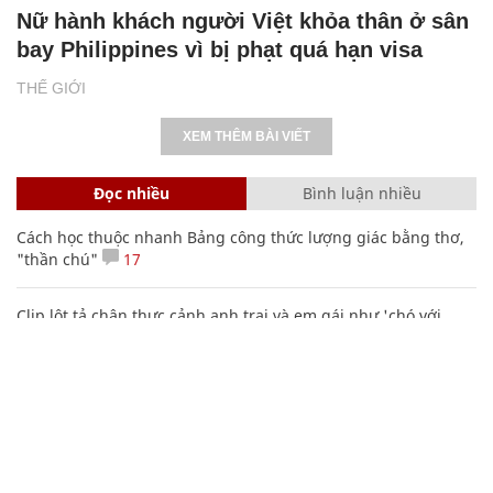
Nữ hành khách người Việt khỏa thân ở sân
bay Philippines vì bị phạt quá hạn visa
THẾ GIỚI
XEM THÊM BÀI VIẾT
Đọc nhiều
Bình luận nhiều
Cách học thuộc nhanh Bảng công thức lượng giác bằng thơ,
"thần chú"
17
Clip lột tả chân thực cảnh anh trai và em gái như 'chó với
mèo', người tinh ý còn phát hiện một vấn đề trong giáo dục
con
Bảng công thức đạo hàm nguyên hàm cơ bản cần nhớ
Các công thức hóa học lớp 8, 9 cơ bản cần nhớ
106