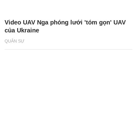
Video UAV Nga phóng lưới 'tóm gọn' UAV
của Ukraine
QUÂN SỰ