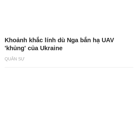
Khoảnh khắc lính dù Nga bắn hạ UAV
'khủng' của Ukraine
QUÂN SỰ