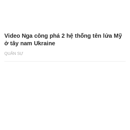
Video Nga công phá 2 hệ thống tên lửa Mỹ
ở tây nam Ukraine
QUÂN SỰ