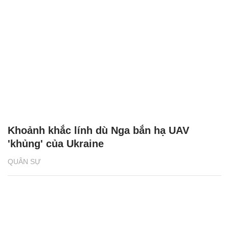
Khoảnh khắc lính dù Nga bắn hạ UAV
'khủng' của Ukraine
QUÂN SỰ