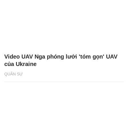
Video UAV Nga phóng lưới 'tóm gọn' UAV
của Ukraine
QUÂN SỰ