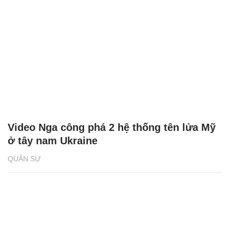
Video Nga công phá 2 hệ thống tên lửa Mỹ
ở tây nam Ukraine
QUÂN SỰ