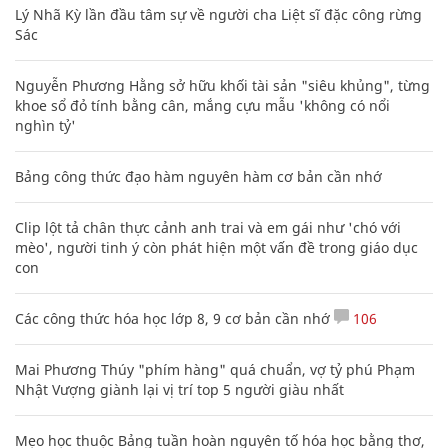
Lý Nhã Kỳ lần đầu tâm sự về người cha Liệt sĩ đặc công rừng
Sác
Nguyễn Phương Hằng sở hữu khối tài sản "siêu khủng", từng
khoe sổ đỏ tính bằng cân, mắng cựu mẫu 'không có nổi
nghìn tỷ'
Bảng công thức đạo hàm nguyên hàm cơ bản cần nhớ
Clip lột tả chân thực cảnh anh trai và em gái như 'chó với
mèo', người tinh ý còn phát hiện một vấn đề trong giáo dục
con
Các công thức hóa học lớp 8, 9 cơ bản cần nhớ
106
Mai Phương Thúy "phím hàng" quá chuẩn, vợ tỷ phú Phạm
Nhật Vượng giành lại vị trí top 5 người giàu nhất
Mẹo học thuộc Bảng tuần hoàn nguyên tố hóa học bằng thơ,