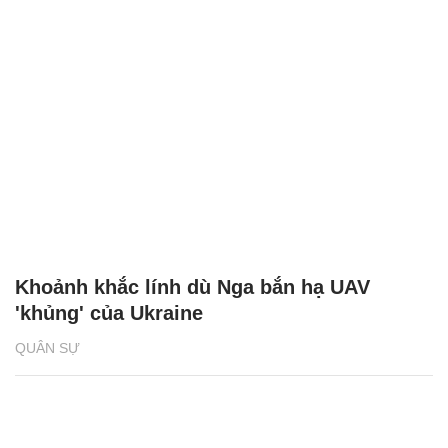
Khoảnh khắc lính dù Nga bắn hạ UAV
'khủng' của Ukraine
QUÂN SỰ