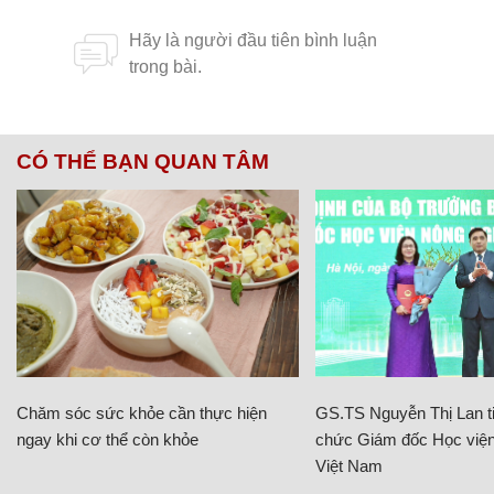
CÓ THỂ BẠN QUAN TÂM
Chăm sóc sức khỏe cần thực hiện
GS.TS Nguyễn Thị Lan ti
ngay khi cơ thể còn khỏe
chức Giám đốc Học viện
Việt Nam