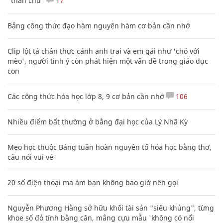
"thần chú"
17
Bảng công thức đạo hàm nguyên hàm cơ bản cần nhớ
Clip lột tả chân thực cảnh anh trai và em gái như 'chó với
mèo', người tinh ý còn phát hiện một vấn đề trong giáo dục
con
Các công thức hóa học lớp 8, 9 cơ bản cần nhớ
106
Nhiều điểm bất thường ở bằng đại học của Lý Nhã Kỳ
Mẹo học thuộc Bảng tuần hoàn nguyên tố hóa học bằng thơ,
câu nói vui vẻ
20 số điện thoại ma ám bạn không bao giờ nên gọi
Nguyễn Phương Hằng sở hữu khối tài sản "siêu khủng", từng
khoe sổ đỏ tính bằng cân, mắng cựu mẫu 'không có nổi