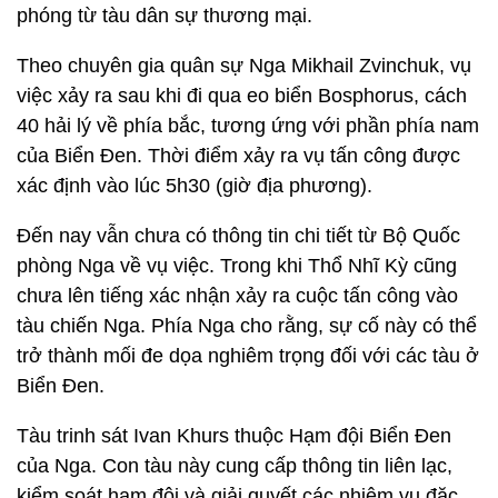
phóng từ tàu dân sự thương mại.
Theo chuyên gia quân sự Nga Mikhail Zvinchuk, vụ
việc xảy ra sau khi đi qua eo biển Bosphorus, cách
40 hải lý về phía bắc, tương ứng với phần phía nam
của Biển Đen. Thời điểm xảy ra vụ tấn công được
xác định vào lúc 5h30 (giờ địa phương).
Đến nay vẫn chưa có thông tin chi tiết từ Bộ Quốc
phòng Nga về vụ việc. Trong khi Thổ Nhĩ Kỳ cũng
chưa lên tiếng xác nhận xảy ra cuộc tấn công vào
tàu chiến Nga. Phía Nga cho rằng, sự cố này có thể
trở thành mối đe dọa nghiêm trọng đối với các tàu ở
Biển Đen.
Tàu trinh sát Ivan Khurs thuộc Hạm đội Biển Đen
của Nga. Con tàu này cung cấp thông tin liên lạc,
kiểm soát hạm đội và giải quyết các nhiệm vụ đặc