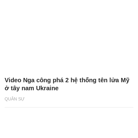
Video Nga công phá 2 hệ thống tên lửa Mỹ
ở tây nam Ukraine
QUÂN SỰ