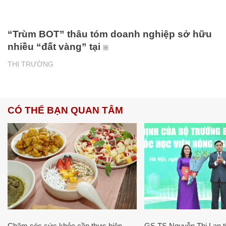
“Trùm BOT” thâu tóm doanh nghiệp sở hữu
nhiều “đất vàng” tại
THỊ TRƯỜNG
CÓ THỂ BẠN QUAN TÂM
Chăm sóc sức khỏe cần thực hiện
GS.TS Nguyễn Thị Lan ti