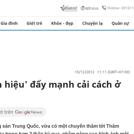
Hotline: 09161
Gia đình
Giới trẻ
Khỏe - đẹp
Chuyện lạ
Quân sự
10/12/2012 11:11 (GMT+07:00)
n hiệu' đẩy mạnh cải cách ở
 sản Trung Quốc, vừa có một chuyến thăm tới Thâm
này trong hơn 3 thập kỷ qua, nhằm nâng cao hình ảnh một