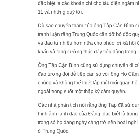
đặc biệt là các khoản chi cho tàu điện ngầm n
11 và những quý tới.
Dù sao chuyến thăm của ông Tập Cận Bình cũn
tranh luận rằng Trung Quốc cần dỡ bỏ độc qu
và đầu tư nhiều hơn nữa cho phúc lợi xã hội 
khẩu và tăng cường thúc đẩy tiêu dùng trong
Ông Tập Cận Bình cũng sử dụng chuyến đi củ
đạo tương đối dễ tiếp cận so với ông Hồ Cẩm
chúng và không thể thiết lập một mối quan 
ngoài trong suốt một thập kỷ cầm quyền.
Các nhà phân tích nói rằng ông Tập đã sử dụn
hình ảnh lãnh đạo của Đảng, đặc biệt là trong
trong số họ đang ngày càng trở nên hoài ngh
ở Trung Quốc.