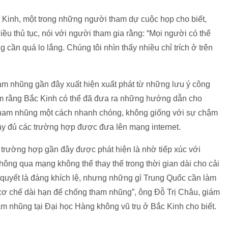
 Kinh, một trong những người tham dự cuộc họp cho biết,
 thủ tục, nói với người tham gia rằng: “Mọi người có thể
 cần quá lo lắng. Chúng tôi nhìn thấy nhiều chỉ trích ở trên
am nhũng gần đây xuất hiện xuất phát từ những lưu ý công
m rằng Bắc Kinh có thể đã đưa ra những hướng dẫn cho
tham nhũng một cách nhanh chóng, không giống với sự chậm
ầy đủ các trường hợp được đưa lên mạng internet.
 trường hợp gần đây được phát hiện là nhờ tiếp xúc với
hông qua mạng không thể thay thế trong thời gian dài cho cải
ải quyết là đáng khích lệ, nhưng những gì Trung Quốc cần làm
t cơ chế dài hạn để chống tham nhũng”, ông Đỗ Trị Châu, giám
m nhũng tại Đại học Hàng không vũ trụ ở Bắc Kinh cho biết.