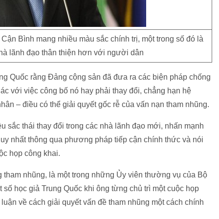
ận Bình mang nhiều màu sắc chính trị, một trong số đó là
hà lãnh đạo thân thiện hơn với người dân
Trung Quốc rằng Đảng cộng sản đã đưa ra các biện pháp chống
c với việc công bố nó hay phải thay đổi, chẳng hạn hệ
nhân – điều có thể giải quyết gốc rễ của vấn nạn tham nhũng.
ều sắc thái thay đổi trong các nhà lãnh đạo mới, nhấn mạnh
uy nhất thông qua phương pháp tiếp cận chính thức và nói
ộc họp công khai.
 tham nhũng, là một trong những Ủy viên thường vụ của Bộ
t số học giả Trung Quốc khi ông từng chủ trì một cuộc họp
o luận về cách giải quyết vấn đề tham nhũng một cách chính