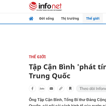
Đời sống
Thị trường
Thế giới
THẾ GIỚI
Tập Cận Bình 'phát tí
Trung Quốc
Ông Tập Cận Bình, Tổng Bí thư Đảng Cộng
Quyến, cái nôi cải cách kinh tế của nước 