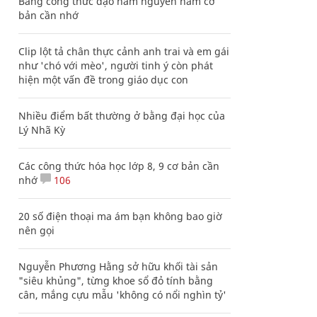
Bảng công thức đạo hàm nguyên hàm cơ
bản cần nhớ
Clip lột tả chân thực cảnh anh trai và em gái
như 'chó với mèo', người tinh ý còn phát
hiện một vấn đề trong giáo dục con
Nhiều điểm bất thường ở bằng đại học của
Lý Nhã Kỳ
Các công thức hóa học lớp 8, 9 cơ bản cần
nhớ
106
20 số điện thoại ma ám bạn không bao giờ
nên gọi
Nguyễn Phương Hằng sở hữu khối tài sản
"siêu khủng", từng khoe sổ đỏ tính bằng
cân, mắng cựu mẫu 'không có nổi nghìn tỷ'