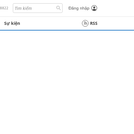
18822
Đăng nhập
Sự kiện
RSS