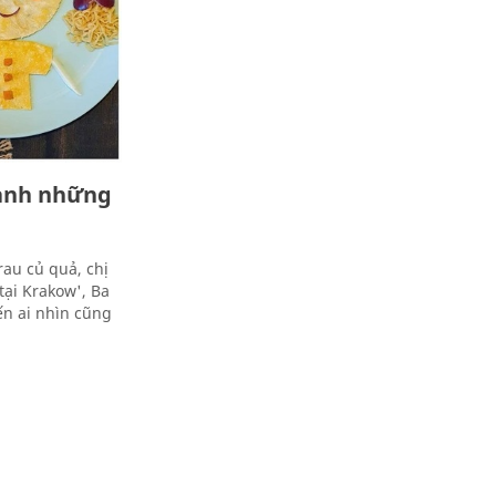
hành những
rau củ quả, chị
ại Krakow', Ba
ến ai nhìn cũng