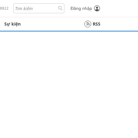
18822
Đăng nhập
Sự kiện
RSS