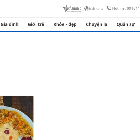
Hotline: 09161
Gia đình
Giới trẻ
Khỏe - đẹp
Chuyện lạ
Quân sự