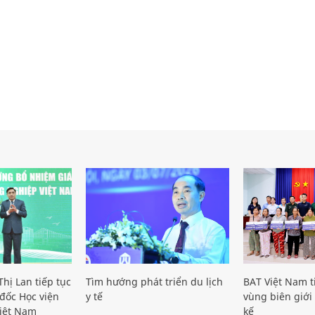
hị Lan tiếp tục
Tìm hướng phát triển du lịch
BAT Việt Nam t
đốc Học viện
y tế
vùng biên giới 
iệt Nam
kế