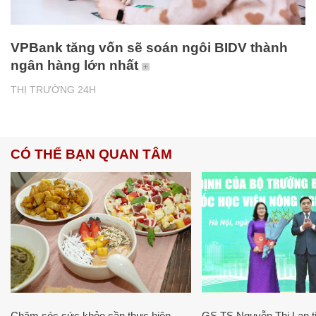
VPBank tăng vốn sẽ soán ngôi BIDV thành
ngân hàng lớn nhất
THỊ TRƯỜNG 24H
CÓ THỂ BẠN QUAN TÂM
Chăm sóc sức khỏe cần thực hiện
GS.TS Nguyễn Thị Lan ti