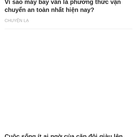
Vì sao máy bay vẫn là phương thức vận
chuyển an toàn nhất hiện nay?
CHUYỆN LẠ
Cuộc sống ít ai ngờ của cặp đôi giàu lên