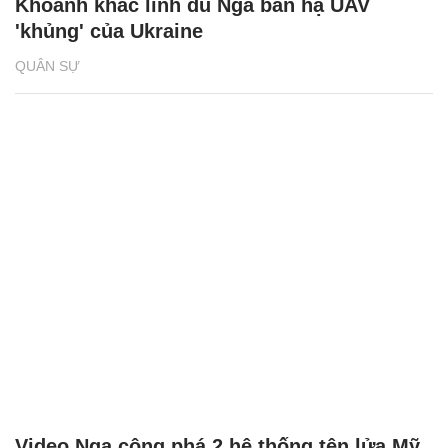
Khoảnh khắc lính dù Nga bắn hạ UAV
'khủng' của Ukraine
QUÂN SỰ
Video Nga công phá 2 hệ thống tên lửa Mỹ