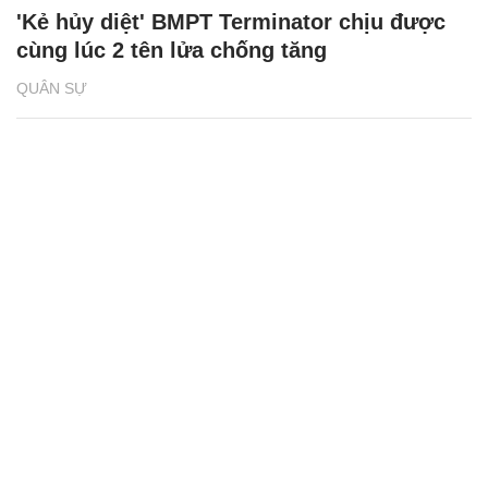
'Kẻ hủy diệt' BMPT Terminator chịu được
cùng lúc 2 tên lửa chống tăng
QUÂN SỰ