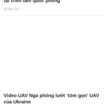
tại triển lãm quốc phòng
QUÂN SỰ
Video UAV Nga phóng lưới 'tóm gọn' UAV
của Ukraine