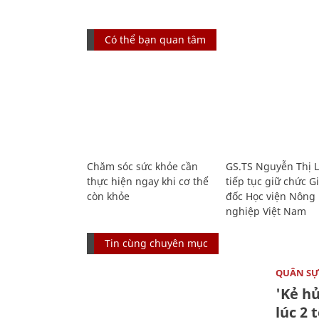
Có thể bạn quan tâm
Chăm sóc sức khỏe cần
GS.TS Nguyễn Thị 
thực hiện ngay khi cơ thể
tiếp tục giữ chức 
còn khỏe
đốc Học viện Nông
nghiệp Việt Nam
Tin cùng chuyên mục
QUÂN S
'Kẻ h
lúc 2 