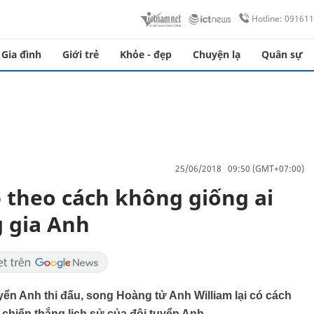
Hotline: 09161
Gia đình
Giới trẻ
Khỏe - đẹp
Chuyện lạ
Quân sự
25/06/2018 09:50 (GMT+07:00)
theo cách không giống ai
 gia Anh
yển Anh thi đấu, song Hoàng tử Anh William lại có cách
 chiến thắng lịch sử của đội tuyển Anh.