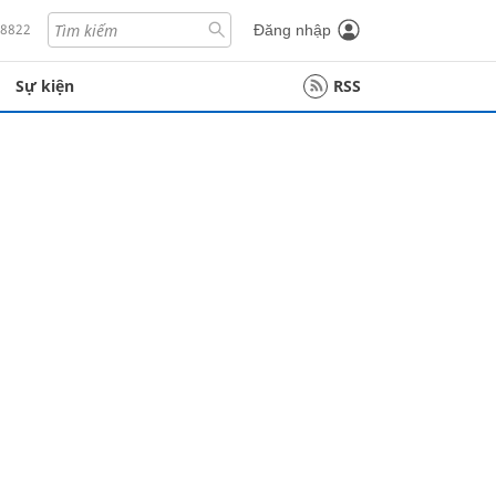
18822
Đăng nhập
Sự kiện
RSS