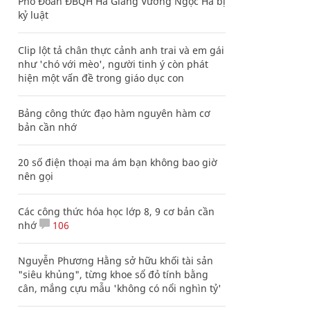
Phó Đoàn ĐBQH Hà Giang Vương Ngọc Hà bị
kỷ luật
Clip lột tả chân thực cảnh anh trai và em gái
như 'chó với mèo', người tinh ý còn phát
hiện một vấn đề trong giáo dục con
Bảng công thức đạo hàm nguyên hàm cơ
bản cần nhớ
20 số điện thoại ma ám bạn không bao giờ
nên gọi
Các công thức hóa học lớp 8, 9 cơ bản cần
nhớ
106
Nguyễn Phương Hằng sở hữu khối tài sản
"siêu khủng", từng khoe sổ đỏ tính bằng
cân, mắng cựu mẫu 'không có nổi nghìn tỷ'