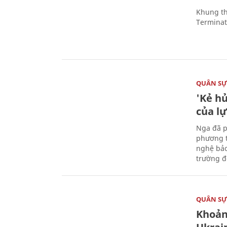
Khung th
Terminato
QUÂN S
'Kẻ h
của l
Nga đã p
phương t
nghệ bảo
trường đô
QUÂN S
Khoản