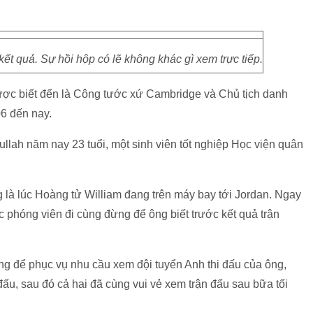
kết quả. Sự hồi hộp có lẽ không khác gì xem trực tiếp.
ược biết đến là Công tước xứ Cambridge và Chủ tịch danh
6 đến nay.
ullah năm nay 23 tuổi, một sinh viên tốt nghiệp Học viện quân
 là lúc Hoàng tử William đang trên máy bay tới Jordan. Ngay
c phóng viên đi cùng đừng để ông biết trước kết quả trận
ằng để phục vụ nhu cầu xem đội tuyển Anh thi đấu của ông,
 đấu, sau đó cả hai đã cùng vui vẻ xem trận đấu sau bữa tối