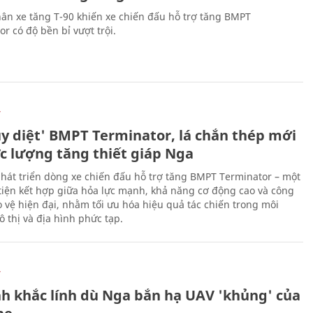
ân xe tăng T-90 khiến xe chiến đấu hỗ trợ tăng BMPT
r có độ bền bỉ vượt trội.
Ự
ủy diệt' BMPT Terminator, lá chắn thép mới
ực lượng tăng thiết giáp Nga
hát triển dòng xe chiến đấu hỗ trợ tăng BMPT Terminator – một
iện kết hợp giữa hỏa lực mạnh, khả năng cơ động cao và công
 vệ hiện đại, nhằm tối ưu hóa hiệu quả tác chiến trong môi
 thị và địa hình phức tạp.
Ự
h khắc lính dù Nga bắn hạ UAV 'khủng' của