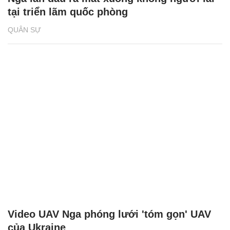
tại triển lãm quốc phòng
QUÂN SỰ
Video UAV Nga phóng lưới 'tóm gọn' UAV
của Ukraine