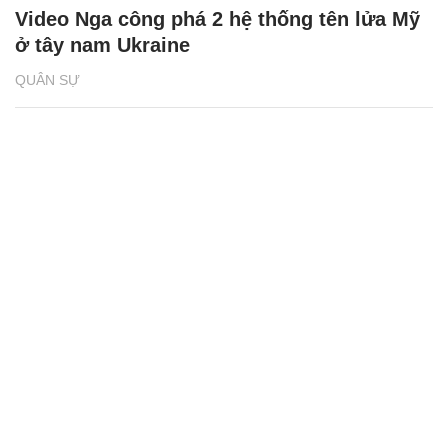
Video Nga công phá 2 hệ thống tên lửa Mỹ
ở tây nam Ukraine
QUÂN SỰ