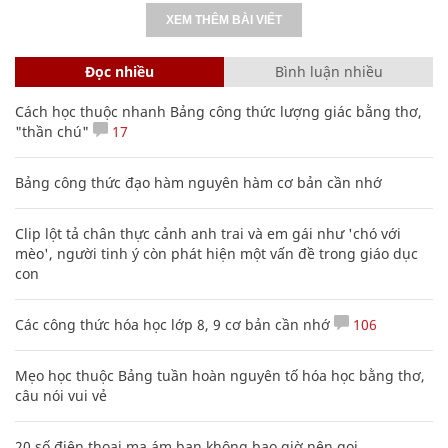
XEM THÊM BÀI VIẾT
Đọc nhiều
Bình luận nhiều
Cách học thuộc nhanh Bảng công thức lượng giác bằng thơ,
"thần chú"
17
Bảng công thức đạo hàm nguyên hàm cơ bản cần nhớ
Clip lột tả chân thực cảnh anh trai và em gái như 'chó với
mèo', người tinh ý còn phát hiện một vấn đề trong giáo dục
con
Các công thức hóa học lớp 8, 9 cơ bản cần nhớ
106
Mẹo học thuộc Bảng tuần hoàn nguyên tố hóa học bằng thơ,
câu nói vui vẻ
20 số điện thoại ma ám bạn không bao giờ nên gọi