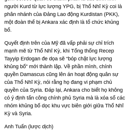
người Kurd từ lực lượng YPG, bị Thổ Nhĩ Kỳ coi là
phân nhánh của Đảng Lao động Kurdistan (PKK),
một đoàn thể bị Ankara xác định là tổ chức khủng
bố.
Quyết định trên của Mỹ đã vấp phải sự chỉ trích
mạnh mẽ từ Thổ Nhĩ Kỳ, khi Tổng thống Recep
Tayyip Erdogan đe dọa sẽ “bóp chặt lực lượng
khủng bố” mới thành lập. Về phần mình, chính
quyền Damascus cũng lên án hoạt động quân sự
của Thổ Nhĩ Kỳ, nói rằng họ đang vi phạm chủ
quyền của Syria. Đáp lại, Ankara cho biết họ không
có ý định tấn công chính phủ Syria mà là xóa sổ các
nhóm khủng bố dọc khu vực biên giới giữa Thổ Nhĩ
Kỳ và Syria.
Anh Tuấn (lược dịch)