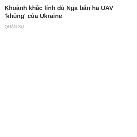
Khoảnh khắc lính dù Nga bắn hạ UAV
'khủng' của Ukraine
QUÂN SỰ