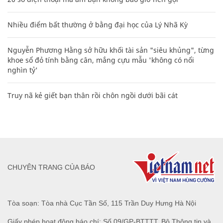
Nhiều điểm bất thường ở bằng đại học của Lý Nhã Kỳ
Nguyễn Phương Hằng sở hữu khối tài sản "siêu khủng", từng
khoe sổ đỏ tính bằng cân, mắng cựu mẫu 'không có nổi
nghìn tỷ'
Truy nã kẻ giết bạn thân rồi chôn ngồi dưới bãi cát
CHUYÊN TRANG CỦA BÁO
Tòa soạn: Tòa nhà Cục Tần Số, 115 Trần Duy Hưng Hà Nội
Giấy phép hoạt động báo chí: Số 09/GP-BTTTT, Bộ Thông tin và