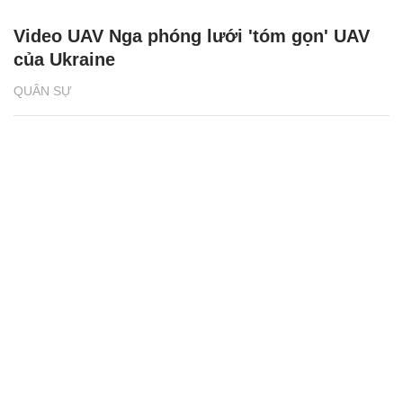
Video UAV Nga phóng lưới 'tóm gọn' UAV
của Ukraine
QUÂN SỰ