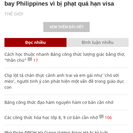
bay Philippines vì bị phạt quá hạn visa
THẾ GIỚI
XEM THÊM BÀI VIẾT
Đọc nhiều
Bình luận nhiều
Cách học thuộc nhanh Bảng công thức lượng giác bằng thơ,
"thần chú"
17
Clip lột tả chân thực cảnh anh trai và em gái như 'chó với
mèo', người tinh ý còn phát hiện một vấn đề trong giáo dục
con
Bảng công thức đạo hàm nguyên hàm cơ bản cần nhớ
Các công thức hóa học lớp 8, 9 cơ bản cần nhớ
106
Phó Đoàn ĐBQH Hà Giang Vương Ngọc Hà bị kỷ luật