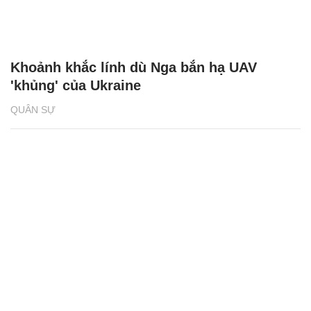
Khoảnh khắc lính dù Nga bắn hạ UAV
'khủng' của Ukraine
QUÂN SỰ