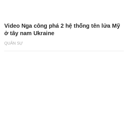
Video Nga công phá 2 hệ thống tên lửa Mỹ
ở tây nam Ukraine
QUÂN SỰ