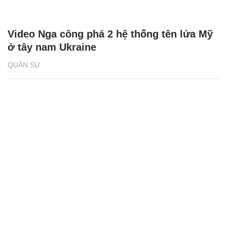
Video Nga công phá 2 hệ thống tên lửa Mỹ
ở tây nam Ukraine
QUÂN SỰ