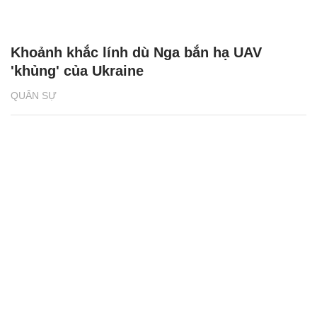
Khoảnh khắc lính dù Nga bắn hạ UAV
'khủng' của Ukraine
QUÂN SỰ