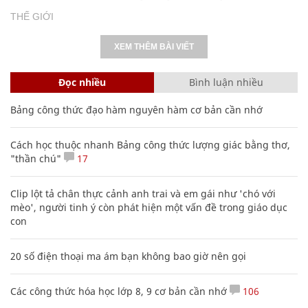
THẾ GIỚI
XEM THÊM BÀI VIẾT
Đọc nhiều
Bình luận nhiều
Bảng công thức đạo hàm nguyên hàm cơ bản cần nhớ
Cách học thuộc nhanh Bảng công thức lượng giác bằng thơ,
"thần chú"
17
Clip lột tả chân thực cảnh anh trai và em gái như 'chó với
mèo', người tinh ý còn phát hiện một vấn đề trong giáo dục
con
20 số điện thoại ma ám bạn không bao giờ nên gọi
Các công thức hóa học lớp 8, 9 cơ bản cần nhớ
106