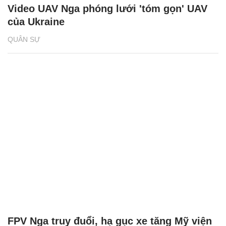
Video UAV Nga phóng lưới 'tóm gọn' UAV
của Ukraine
QUÂN SỰ
FPV Nga truy đuổi, hạ gục xe tăng Mỹ viện