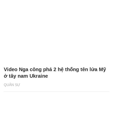
Video Nga công phá 2 hệ thống tên lửa Mỹ
ở tây nam Ukraine
QUÂN SỰ