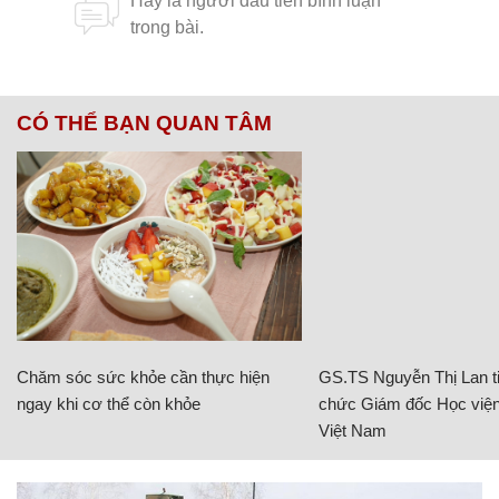
CÓ THỂ BẠN QUAN TÂM
Chăm sóc sức khỏe cần thực hiện
GS.TS Nguyễn Thị Lan ti
ngay khi cơ thể còn khỏe
chức Giám đốc Học viện
Việt Nam