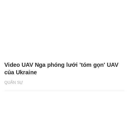
Video UAV Nga phóng lưới 'tóm gọn' UAV
của Ukraine
QUÂN SỰ