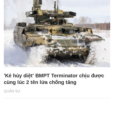
'Kẻ hủy diệt' BMPT Terminator chịu được
cùng lúc 2 tên lửa chống tăng
QUÂN SỰ