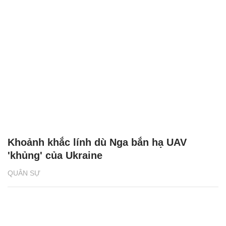
Khoảnh khắc lính dù Nga bắn hạ UAV
'khủng' của Ukraine
QUÂN SỰ