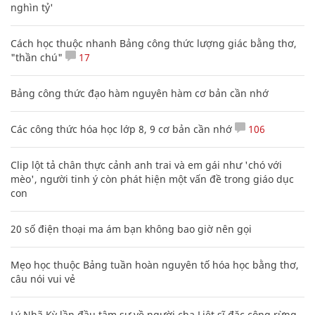
nghìn tỷ'
Cách học thuộc nhanh Bảng công thức lượng giác bằng thơ,
"thần chú"
17
Bảng công thức đạo hàm nguyên hàm cơ bản cần nhớ
Các công thức hóa học lớp 8, 9 cơ bản cần nhớ
106
Clip lột tả chân thực cảnh anh trai và em gái như 'chó với
mèo', người tinh ý còn phát hiện một vấn đề trong giáo dục
con
20 số điện thoại ma ám bạn không bao giờ nên gọi
Mẹo học thuộc Bảng tuần hoàn nguyên tố hóa học bằng thơ,
câu nói vui vẻ
Lý Nhã Kỳ lần đầu tâm sự về người cha Liệt sĩ đặc công rừng