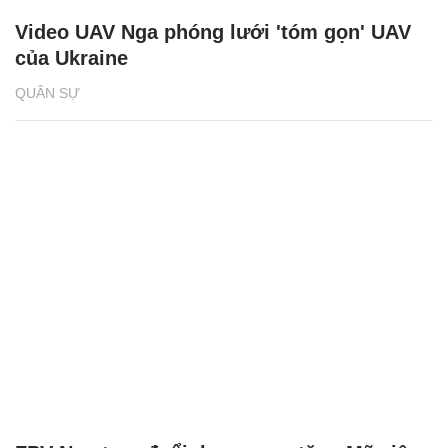
Video UAV Nga phóng lưới 'tóm gọn' UAV
của Ukraine
QUÂN SỰ