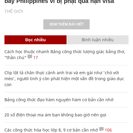
bay Philippines vì bị phạt quá hạn visa
THẾ GIỚI
XEM THÊM BÀI VIẾT
Đọc nhiều
Bình luận nhiều
Cách học thuộc nhanh Bảng công thức lượng giác bằng thơ,
"thần chú"
17
Clip lột tả chân thực cảnh anh trai và em gái như 'chó với
mèo', người tinh ý còn phát hiện một vấn đề trong giáo dục
con
Bảng công thức đạo hàm nguyên hàm cơ bản cần nhớ
20 số điện thoại ma ám bạn không bao giờ nên gọi
Các công thức hóa học lớp 8, 9 cơ bản cần nhớ
106