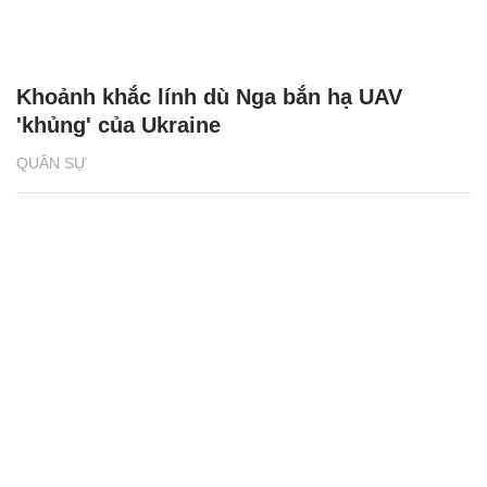
Khoảnh khắc lính dù Nga bắn hạ UAV
'khủng' của Ukraine
QUÂN SỰ