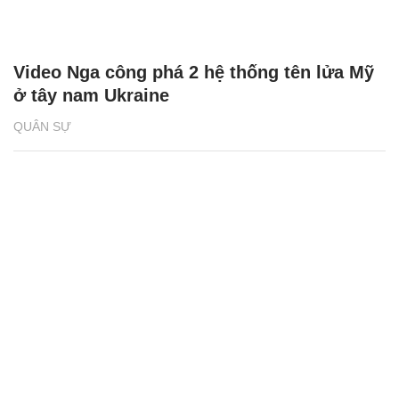
Video Nga công phá 2 hệ thống tên lửa Mỹ
ở tây nam Ukraine
QUÂN SỰ