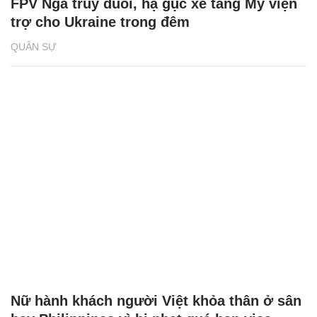
FPV Nga truy đuổi, hạ gục xe tăng Mỹ viện
trợ cho Ukraine trong đêm
QUÂN SỰ
Nữ hành khách người Việt khỏa thân ở sân