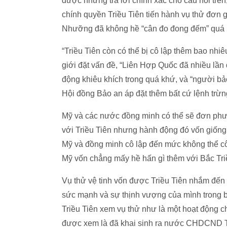
được những trả lời chính xác cho câu hỏi trê
chính quyền Triều Tiên tiến hành vụ thử đơn g
Nhưỡng đã không hề “cân đo đong đếm” quá nh
“Triều Tiên còn có thể bị cô lập thêm bao nhi
giới đặt vấn đề, “Liên Hợp Quốc đã nhiều lần 
động khiêu khích trong quá khứ, và “người bả
Hội đồng Bảo an áp đặt thêm bất cứ lệnh trừn
Mỹ và các nước đồng minh có thể sẽ đơn phươ
với Triều Tiên nhưng hành động đó vốn giống n
Mỹ và đồng minh cô lập đến mức không thể cô
Mỹ vốn chẳng mấy hề hấn gì thêm với Bắc Triề
Vụ thử vệ tinh vốn được Triều Tiên nhắm đến 
sức mạnh và sự thịnh vượng của mình trong bố
Triều Tiên xem vụ thử như là một hoạt động c
được xem là đã khai sinh ra nước CHDCND T