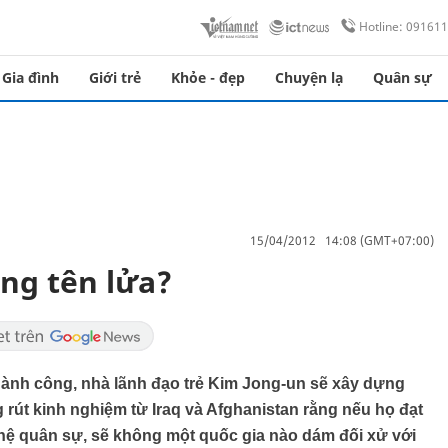
Hotline: 09161
Gia đình
Giới trẻ
Khỏe - đẹp
Chuyện lạ
Quân sự
15/04/2012 14:08 (GMT+07:00)
óng tên lửa?
 thành công, nhà lãnh đạo trẻ Kim Jong-un sẽ xây dựng
rút kinh nghiệm từ Iraq và Afghanistan rằng nếu họ đạt
ệ quân sự, sẽ không một quốc gia nào dám đối xử với