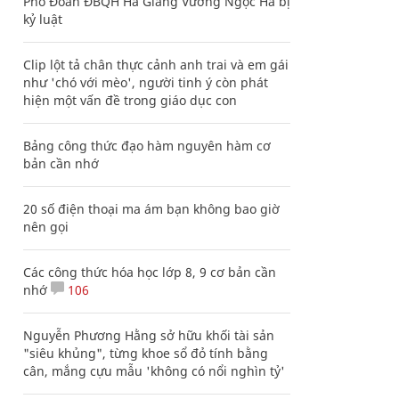
Phó Đoàn ĐBQH Hà Giang Vương Ngọc Hà bị
kỷ luật
Clip lột tả chân thực cảnh anh trai và em gái
như 'chó với mèo', người tinh ý còn phát
hiện một vấn đề trong giáo dục con
Bảng công thức đạo hàm nguyên hàm cơ
bản cần nhớ
20 số điện thoại ma ám bạn không bao giờ
nên gọi
Các công thức hóa học lớp 8, 9 cơ bản cần
nhớ
106
Nguyễn Phương Hằng sở hữu khối tài sản
"siêu khủng", từng khoe sổ đỏ tính bằng
cân, mắng cựu mẫu 'không có nổi nghìn tỷ'