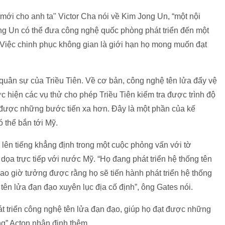
mới cho anh ta" Victor Cha nói về Kim Jong Un, “một nội
ng Un có thể đưa công nghệ quốc phòng phát triển đến một
. Việc chinh phục không gian là giới hạn họ mong muốn đạt
uân sự của Triều Tiên. Về cơ bản, công nghệ tên lửa đẩy vệ
ực hiện các vụ thử cho phép Triều Tiên kiểm tra được trình độ
được những bước tiến xa hơn. Đây là một phần của kế
ó thể bắn tới Mỹ.
ên tiếng khẳng định trong một cuộc phỏng vấn với tờ
dọa trực tiếp với nước Mỹ. “Họ đang phát triển hệ thống tên
bao giờ tưởng được rằng họ sẽ tiến hành phát triển hệ thống
tên lửa đạn đạo xuyên lục địa cố định”, ông Gates nói.
át triển công nghệ tên lửa đạn đạo, giúp họ đạt được những
g” Acton nhận định thêm.