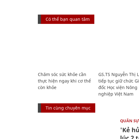
Có thể bạn quan tâm
Chăm sóc sức khỏe cần
GS.TS Nguyễn Thị 
thực hiện ngay khi cơ thể
tiếp tục giữ chức 
còn khỏe
đốc Học viện Nông
nghiệp Việt Nam
Tin cùng chuyên mục
QUÂN S
'Kẻ h
lúc 2 