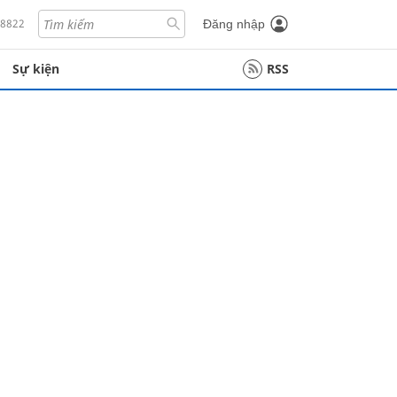
18822
Đăng nhập
Sự kiện
RSS