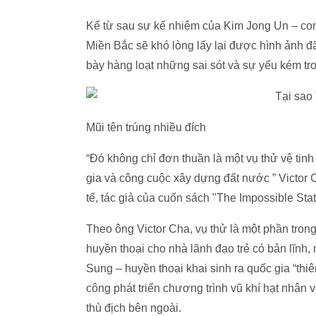
Kể từ sau sự kế nhiệm của Kim Jong Un – con 
Miền Bắc sẽ khó lòng lấy lại được hình ảnh đã
bày hàng loạt những sai sót và sự yếu kém tro
Mũi tên trúng nhiều đích
“Đó không chỉ đơn thuần là một vụ thử vệ tin
gia và công cuộc xây dựng đất nước ” Victor
tế, tác giả của cuốn sách "The Impossible Sta
Theo ông Victor Cha, vụ thử là một phần tro
huyền thoại cho nhà lãnh đạo trẻ có bản lĩnh,
Sung – huyền thoại khai sinh ra quốc gia “thi
công phát triển chương trình vũ khí hạt nhân
thù địch bên ngoài.