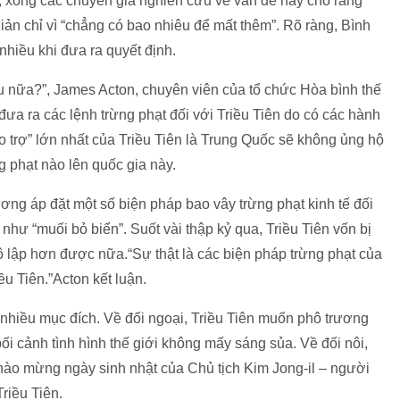
n, xong các chuyên gia nghiên cứu về vấn đề này cho rằng
iản chỉ vì “chẳng có bao nhiêu để mất thêm”. Rõ ràng, Bình
iều khi đưa ra quyết định.
êu nữa?”, James Acton, chuyên viên của tổ chức Hòa bình thế
đưa ra các lệnh trừng phạt đối với Triều Tiên do có các hành
o trợ” lớn nhất của Triều Tiên là Trung Quốc sẽ không ủng hộ
g phạt nào lên quốc gia này.
ng áp đặt một số biện pháp bao vây trừng phạt kinh tế đối
hư “muối bỏ biển”. Suốt vài thập kỷ qua, Triều Tiên vốn bị
 lập hơn được nữa.“Sự thật là các biện pháp trừng phạt của
u Tiên.”Acton kết luận.
nhiều mục đích. Về đối ngoại, Triều Tiên muốn phô trương
i cảnh tình hình thế giới không mấy sáng sủa. Về đối nôi,
hào mừng ngày sinh nhật của Chủ tịch Kim Jong-il – người
riều Tiên.