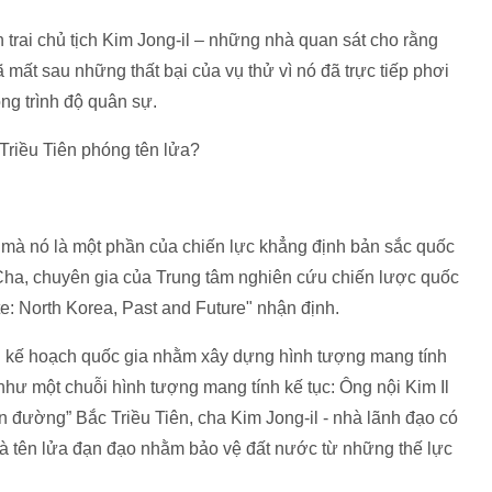
trai chủ tịch Kim Jong-il – những nhà quan sát cho rằng
 mất sau những thất bại của vụ thử vì nó đã trực tiếp phơi
ng trình độ quân sự.
h mà nó là một phần của chiến lực khẳng định bản sắc quốc
 Cha, chuyên gia của Trung tâm nghiên cứu chiến lược quốc
te: North Korea, Past and Future" nhận định.
ng kế hoạch quốc gia nhằm xây dựng hình tượng mang tính
 như một chuỗi hình tượng mang tính kế tục: Ông nội Kim Il
ên đường” Bắc Triều Tiên, cha Kim Jong-il - nhà lãnh đạo có
 và tên lửa đạn đạo nhằm bảo vệ đất nước từ những thế lực