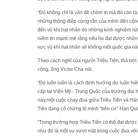
“Đó không chỉ là vấn đề chính trị mà đó còn l
những thông điệp cứng rắn của mình đến cộng 
đến vũ khí hạt nhân do những kinh nghiệm rút 
niềm tin mạnh mẽ rằng nếu họ đạt được những 
vực vũ khí hạt nhân sẽ không một quốc gia nà
Theo cách nghĩ của người Triều Tiên, thà bớt 
công, ông Victor Cha nói.
“Đó luôn luôn là cách định hướng dư luận hiệu
cấp tại Viện Mỹ - Trung Quốc của trường đại 
này,một cuộc chạy đua giữa Triều Tiên và Hàn 
Tiên đang cố chứng tỏ mình “trên cơ” Hàn Qu
“Trong trường hợp Triều Tiên có thể đạt được 
như đó là một sự vượt mặt trong cuộc đua với