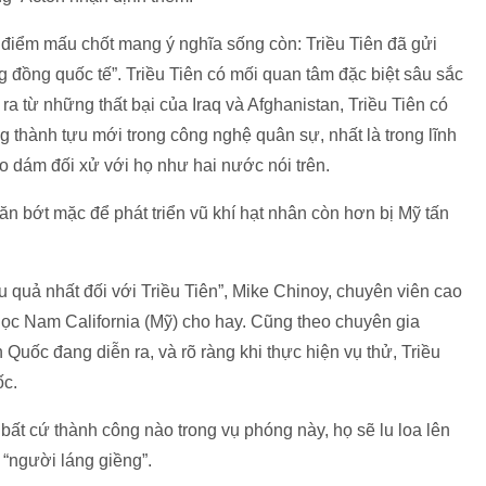
à điểm mấu chốt mang ý nghĩa sống còn: Triều Tiên đã gửi
đồng quốc tế”. Triều Tiên có mối quan tâm đặc biệt sâu sắc
ra từ những thất bại của Iraq và Afghanistan, Triều Tiên có
thành tựu mới trong công nghệ quân sự, nhất là trong lĩnh
o dám đối xử với họ như hai nước nói trên.
ăn bớt mặc để phát triển vũ khí hạt nhân còn hơn bị Mỹ tấn
 quả nhất đối với Triều Tiên”, Mike Chinoy, chuyên viên cao
học Nam California (Mỹ) cho hay. Cũng theo chuyên gia
Quốc đang diễn ra, và rõ ràng khi thực hiện vụ thử, Triều
ốc.
bất cứ thành công nào trong vụ phóng này, họ sẽ lu loa lên
 “người láng giềng”.