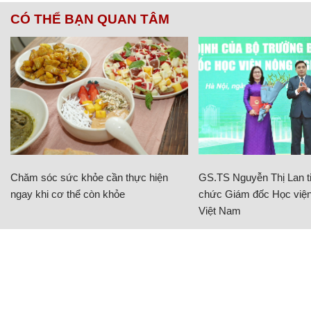
CÓ THỂ BẠN QUAN TÂM
Chăm sóc sức khỏe cần thực hiện
GS.TS Nguyễn Thị Lan ti
ngay khi cơ thể còn khỏe
chức Giám đốc Học viện
Việt Nam