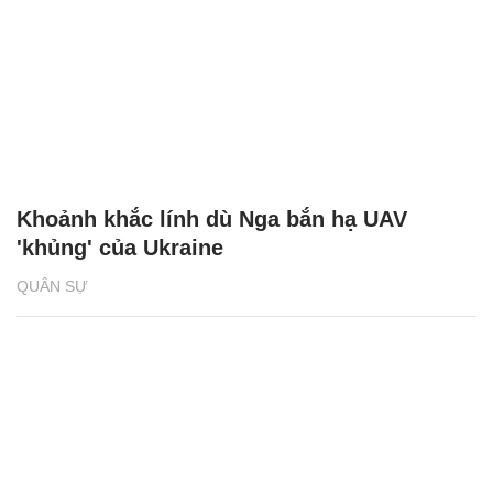
Khoảnh khắc lính dù Nga bắn hạ UAV
'khủng' của Ukraine
QUÂN SỰ