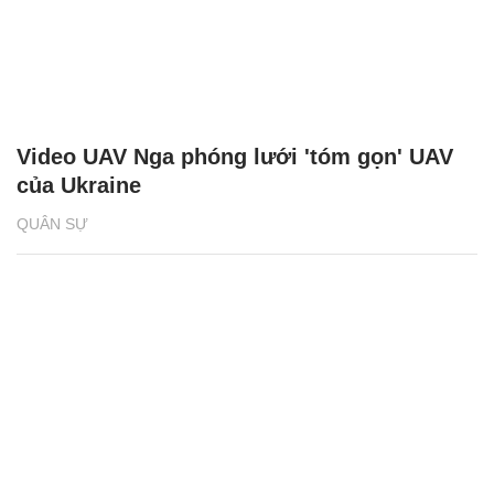
Video UAV Nga phóng lưới 'tóm gọn' UAV
của Ukraine
QUÂN SỰ