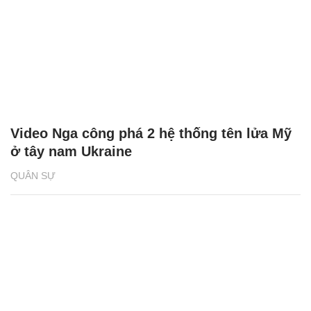
Video Nga công phá 2 hệ thống tên lửa Mỹ
ở tây nam Ukraine
QUÂN SỰ