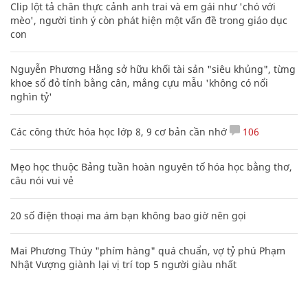
Clip lột tả chân thực cảnh anh trai và em gái như 'chó với
mèo', người tinh ý còn phát hiện một vấn đề trong giáo dục
con
Nguyễn Phương Hằng sở hữu khối tài sản "siêu khủng", từng
khoe sổ đỏ tính bằng cân, mắng cựu mẫu 'không có nổi
nghìn tỷ'
Các công thức hóa học lớp 8, 9 cơ bản cần nhớ
106
Mẹo học thuộc Bảng tuần hoàn nguyên tố hóa học bằng thơ,
câu nói vui vẻ
20 số điện thoại ma ám bạn không bao giờ nên gọi
Mai Phương Thúy "phím hàng" quá chuẩn, vợ tỷ phú Phạm
Nhật Vượng giành lại vị trí top 5 người giàu nhất