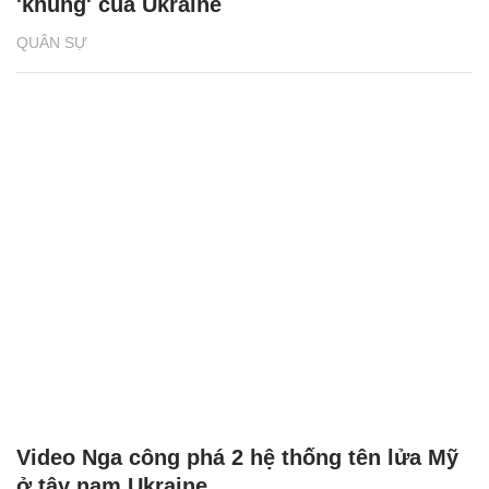
'khủng' của Ukraine
QUÂN SỰ
Video Nga công phá 2 hệ thống tên lửa Mỹ
ở tây nam Ukraine