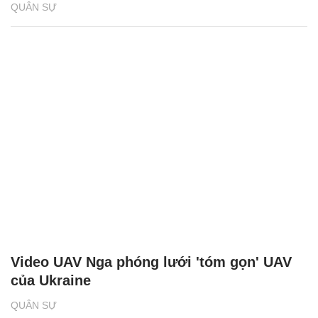
QUÂN SỰ
Video UAV Nga phóng lưới 'tóm gọn' UAV
của Ukraine
QUÂN SỰ