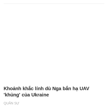
Khoảnh khắc lính dù Nga bắn hạ UAV
'khủng' của Ukraine
QUÂN SỰ