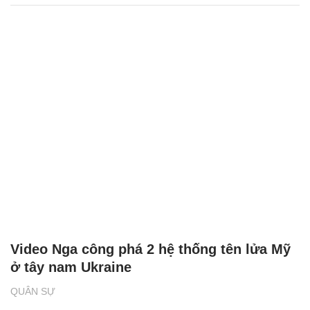
Video Nga công phá 2 hệ thống tên lửa Mỹ
ở tây nam Ukraine
QUÂN SỰ