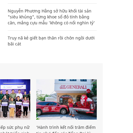
Nguyễn Phương Hằng sở hữu khối tài sản
"siêu khủng", từng khoe sổ đỏ tính bằng
cân, mắng cựu mẫu 'không có nổi nghìn tỷ'
Truy nã kẻ giết bạn thân rồi chôn ngồi dưới
bãi cát
iếp sức phụ nữ
‘Hành trình kết nối trăm điểm