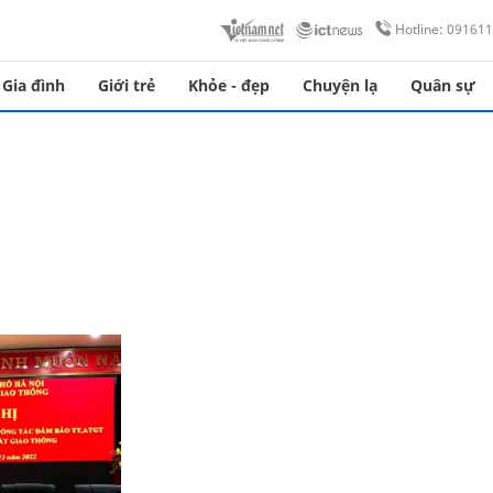
Hotline: 09161
Gia đình
Giới trẻ
Khỏe - đẹp
Chuyện lạ
Quân sự