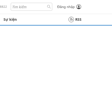
18822
Đăng nhập
Sự kiện
RSS