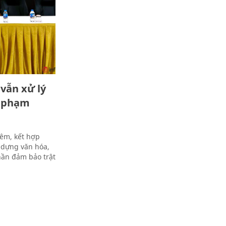
vẫn xử lý
i phạm
êm, kết hợp
y dựng văn hóa,
hần đảm bảo trật