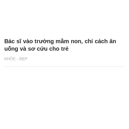
Bác sĩ vào trường mầm non, chỉ cách ăn
uống và sơ cứu cho trẻ
KHỎE - ĐẸP