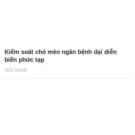
Kiểm soát chó mèo ngăn bệnh dại diễn
biến phức tạp
SỨC KHỎE