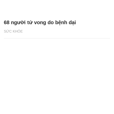
68 người tử vong do bệnh dại
SỨC KHỎE