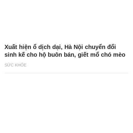
Xuất hiện ổ dịch dại, Hà Nội chuyển đổi
sinh kế cho hộ buôn bán, giết mổ chó mèo
SỨC KHỎE