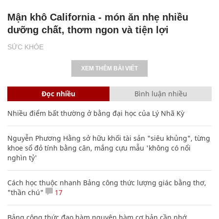
Mận khô California - món ăn nhẹ nhiều
dưỡng chất, thơm ngon và tiện lợi
SỨC KHỎE
XEM THÊM BÀI VIẾT
Đọc nhiều
Bình luận nhiều
Nhiều điểm bất thường ở bằng đại học của Lý Nhã Kỳ
Nguyễn Phương Hằng sở hữu khối tài sản "siêu khủng", từng
khoe sổ đỏ tính bằng cân, mắng cựu mẫu 'không có nổi
nghìn tỷ'
Cách học thuộc nhanh Bảng công thức lượng giác bằng thơ,
"thần chú"
17
Bảng công thức đạo hàm nguyên hàm cơ bản cần nhớ