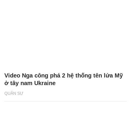
Video Nga công phá 2 hệ thống tên lửa Mỹ
ở tây nam Ukraine
QUÂN SỰ