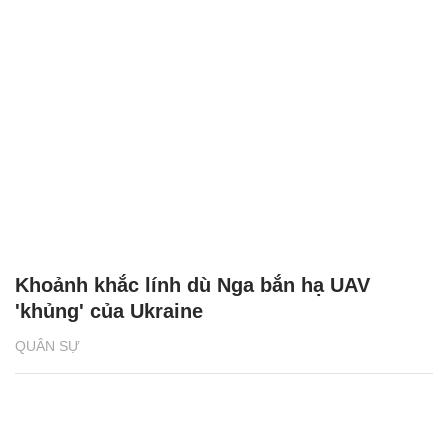
Khoảnh khắc lính dù Nga bắn hạ UAV
'khủng' của Ukraine
QUÂN SỰ