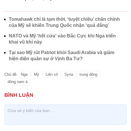
Tomahawk chỉ là tạm thời, ‘tuyệt chiêu’ chân chính
của Mỹ sẽ khiến Trung Quốc nhận ‘quả đắng’
NATO và Mỹ 'hết cửa' vào Bắc Cực khi Nga triển
khai vũ khí này
Tại sao Mỹ rút Patriot khỏi Saudi Arabia và giảm
hiện diện quân sự ở Vịnh Ba Tư?
Chủ đề:
Nga
Mỹ
Liên xô
Syria
trung đông
đông nam á