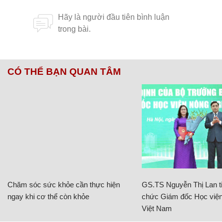
CÓ THỂ BẠN QUAN TÂM
Chăm sóc sức khỏe cần thực hiện
GS.TS Nguyễn Thị Lan ti
ngay khi cơ thể còn khỏe
chức Giám đốc Học viện
Việt Nam