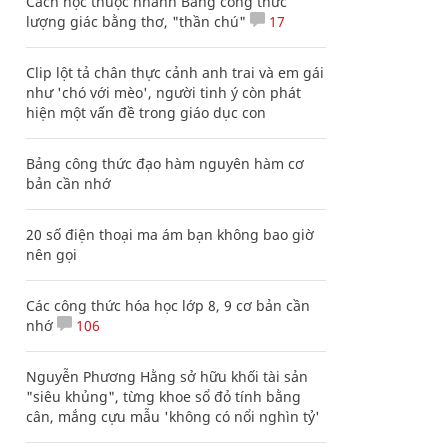
Cách học thuộc nhanh Bảng công thức
lượng giác bằng thơ, "thần chú"
17
Clip lột tả chân thực cảnh anh trai và em gái
như 'chó với mèo', người tinh ý còn phát
hiện một vấn đề trong giáo dục con
Bảng công thức đạo hàm nguyên hàm cơ
bản cần nhớ
20 số điện thoại ma ám bạn không bao giờ
nên gọi
Các công thức hóa học lớp 8, 9 cơ bản cần
nhớ
106
Nguyễn Phương Hằng sở hữu khối tài sản
"siêu khủng", từng khoe sổ đỏ tính bằng
cân, mắng cựu mẫu 'không có nổi nghìn tỷ'