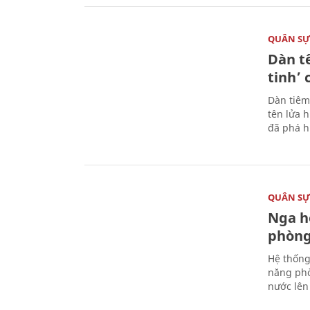
QUÂN S
Dàn t
tinh’ 
Dàn tiêm
tên lửa 
đã phá h
QUÂN S
Nga h
phòng
Hệ thống
năng phò
nước lên 