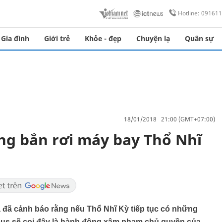
Hotline: 09161
Gia đình
Giới trẻ
Khỏe - đẹp
Chuyện lạ
Quân sự
18/01/2018 21:00 (GMT+07:00)
àng bắn rơi máy bay Thổ Nhĩ
a đã cảnh báo rằng nếu Thổ Nhĩ Kỳ tiếp tục có những
scus sẽ coi đây là hành động xâm phạm chủ quyền của