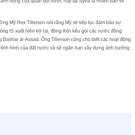
hành động của quân đội nước này tại Syria là nhằm bảo vệ
ởng Mỹ Rex Tillerson nói rằng Mỹ sẽ tiếp tục đảm bảo sự
òng IS xuất hiện trở lại, đồng thời kêu gọi các nước đồng
g Bashar al-Assad. Ông Tillerson cũng cho biết các hoạt động
h tình hình của đất nước và sẽ ngăn Iran xây dựng ảnh hưởng