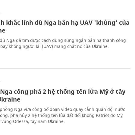
Ự
h khắc lính dù Nga bắn hạ UAV 'khủng' của
ne
 dù Nga đã tìm được cách dùng súng ngắn bắn hạ thành công
bay không người lái (UAV) mang chất nổ của Ukraine.
Ự
 Nga công phá 2 hệ thống tên lửa Mỹ ở tây
kraine
phòng Nga vừa công bố đoạn video quay cảnh quân đội nước
công, phá hủy 2 hệ thống tên lửa đất đối không Patriot do Mỹ
ở vùng Odessa, tây nam Ukraine.