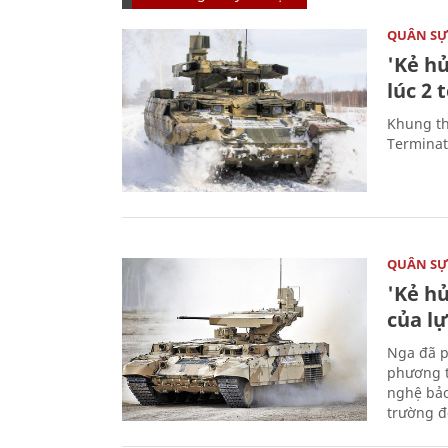
QUÂN S
'Kẻ h
lúc 2 
Khung th
Terminato
QUÂN S
'Kẻ h
của l
Nga đã p
phương t
nghệ bảo
trường đô