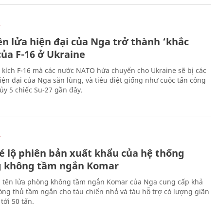
Ự
ên lửa hiện đại của Nga trở thành ‘khắc
của F-16 ở Ukraine
 kích F-16 mà các nước NATO hứa chuyển cho Ukraine sẽ bị các
hiện đại của Nga săn lùng, và tiêu diệt giống như cuộc tấn công
ủy 5 chiếc Su-27 gần đây.
Ự
é lộ phiên bản xuất khẩu của hệ thống
 không tầm ngắn Komar
 tên lửa phòng không tầm ngắn Komar của Nga cung cấp khả
ng thủ tầm ngắn cho tàu chiến nhỏ và tàu hỗ trợ có lượng giãn
tới 50 tấn.