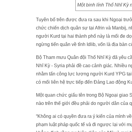
Một binh lính Thổ Nhĩ Kỳ ng
Tuyên bố trên được đưa ra sau khi Ngoại trư
chức chiến dịch quân sự tại Afrin và Manbij, 
người Kurd tại hai thành phố này là mối đe d
ngừng tiến quân về tỉnh Idlib, vốn là địa bàn 
Bộ Tham mưu Quân đội Thổ Nhĩ Kỳ đã yêu cầu
Nhĩ Kỳ - Syria phải đề cao cảnh giác. Nhiều 
nhằm tấn công lực lượng người Kurd YPG tại 
có mối liên hệ trực tiếp đến Đảng Lao động K
Một quan chức giấu tên trong Bộ Ngoại giao S
nào trên thế giới đều phải do người dân của q
“Không ai có quyền đưa ra ý kiến của mình về 
phạm luật pháp quốc tế và đi ngược lại với m