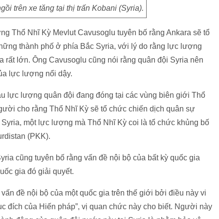
ồi trên xe tăng tại thị trấn Kobani (Syria).
ởng Thổ Nhĩ Kỳ Mevlut Cavusoglu tuyên bố rằng Ankara sẽ tổ
những thành phố ở phía Bắc Syria, với lý do rằng lực lượng
ọa rất lớn. Ông Cavusoglu cũng nói rằng quân đội Syria nên
của lực lượng nổi dậy.
 lực lượng quân đội đang đóng tại các vùng biên giới Thổ
người cho rằng Thổ Nhĩ Kỳ sẽ tổ chức chiến dịch quân sự
Syria, một lực lượng mà Thổ Nhĩ Kỳ coi là tổ chức khủng bố
urdistan (PKK).
yria cũng tuyên bố rằng vấn đề nội bộ của bất kỳ quốc gia
uốc gia đó giải quyết.
vấn đề nội bộ của một quốc gia trên thế giới bởi điều này vi
ục đích của Hiến pháp”, vị quan chức này cho biết. Người này