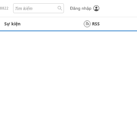
18822
Đăng nhập
Sự kiện
RSS