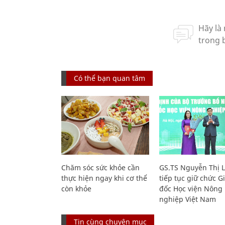
Có thể bạn quan tâm
Chăm sóc sức khỏe cần
GS.TS Nguyễn Thị 
thực hiện ngay khi cơ thể
tiếp tục giữ chức 
còn khỏe
đốc Học viện Nông
nghiệp Việt Nam
Tin cùng chuyên mục