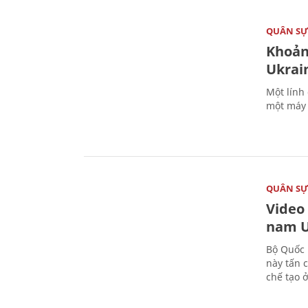
QUÂN S
Khoản
Ukrai
Một lính
một máy 
QUÂN S
Video
nam U
Bộ Quốc 
này tấn 
chế tạo 