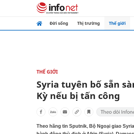
Đời sống
Thị trường
Thế giới
THẾ GIỚI
Syria tuyên bố sẵn s
Kỳ nếu bị tấn công
Theo hãng tin Sputnik, Bộ Ngoại giao Syri
hành động thù địch ở Afrin (Syria), Dama