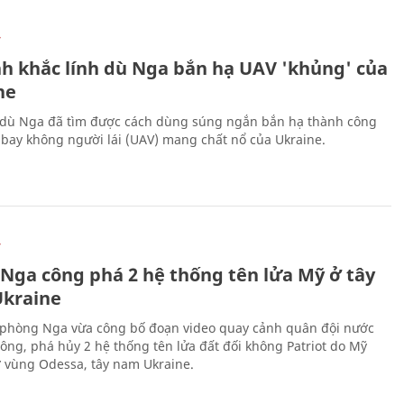
Ự
h khắc lính dù Nga bắn hạ UAV 'khủng' của
ne
 dù Nga đã tìm được cách dùng súng ngắn bắn hạ thành công
bay không người lái (UAV) mang chất nổ của Ukraine.
Ự
 Nga công phá 2 hệ thống tên lửa Mỹ ở tây
kraine
phòng Nga vừa công bố đoạn video quay cảnh quân đội nước
công, phá hủy 2 hệ thống tên lửa đất đối không Patriot do Mỹ
ở vùng Odessa, tây nam Ukraine.