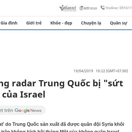
Hotline: 09161
Gia đình
Giới trẻ
Khỏe - đẹp
Chuyện lạ
Quân sự
19/04/2019 10:22 (GMT+07:00)
ng radar Trung Quốc bị "sứt
của Israel
t' do Trung Quốc sản xuất đã được quân đội Syria khôi
 trận không kích hồi tháng Một của không quân Israel.