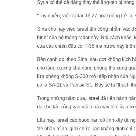
Syria có thể dễ dàng thay thế ăng-ten bị hỏng 
“Tuy nhiên, việc radar JY-27 hoạt động trở lạ
Sina cho hay việc Israel tấn công nhằm vào 
hình” của hệ thống radar này. Nói cách khác, 
của các chiến đấu cơ F-35 mà nước này triển 
Bên cạnh đó, theo Sina, sau đợt không kích hồ
cho tăng cường khả năng phòng thủ xung qua
lửa phòng không S-300 mới tiếp nhận của Ng
có là SA-11 và Pantsir-S1. Đây sẽ là “thách th
Trong những năm qua, Israel đã tiến hành hàn
đã cho tấn công vào một nhà máy tên lửa được
Lâu nay, Israel cáo buộc Iran cố tình xây dựn
Về phần mình, giới chức Iran khẳng định chỉ c