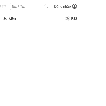
18822
Đăng nhập
Sự kiện
RSS