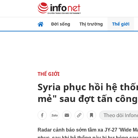
Đời sống
Thị trường
Thế giới
THẾ GIỚI
Syria phục hồi hệ thố
mẻ" sau đợt tấn công 
Radar cảnh báo sớm tầm xa JY-27 'Wide Ma
phục, sau khi hệ thống này bị hư hỏng sau