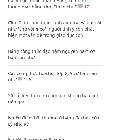
Cách học thuộc nhanh Bảng công thức
lượng giác bằng thơ, "thần chú"
17
Clip lột tả chân thực cảnh anh trai và em gái
như 'chó với mèo', người tinh ý còn phát
hiện một vấn đề trong giáo dục con
Bảng công thức đạo hàm nguyên hàm cơ
bản cần nhớ
Các công thức hóa học lớp 8, 9 cơ bản cần
nhớ
106
20 số điện thoại ma ám bạn không bao giờ
nên gọi
Nhiều điểm bất thường ở bằng đại học của
Lý Nhã Kỳ
Người lãng mạn cuối cùng