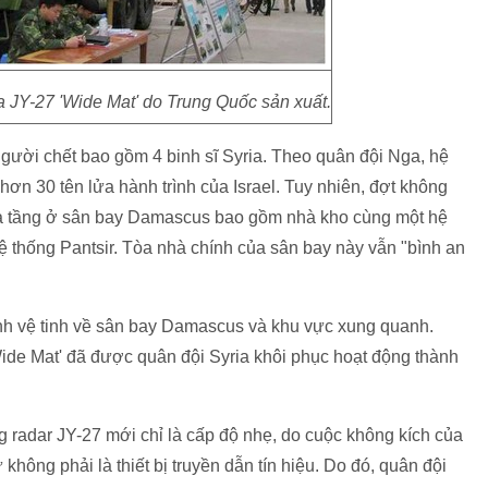
 JY-27 'Wide Mat' do Trung Quốc sản xuất.
người chết bao gồm 4 binh sĩ Syria. Theo quân đội Nga, hệ
n 30 tên lửa hành trình của Israel. Tuy nhiên, đợt không
 hạ tầng ở sân bay Damascus bao gồm nhà kho cùng một hệ
ệ thống Pantsir. Tòa nhà chính của sân bay này vẫn "bình an
ảnh vệ tinh về sân bay Damascus và khu vực xung quanh.
ide Mat' đã được quân đội Syria khôi phục hoạt động thành
 radar JY-27 mới chỉ là cấp độ nhẹ, do cuộc không kích của
không phải là thiết bị truyền dẫn tín hiệu. Do đó, quân đội