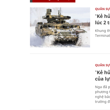
QUÂN S
'Kẻ h
lúc 2 
Khung th
Terminato
QUÂN S
'Kẻ h
của l
Nga đã p
phương t
nghệ bảo
trường đô