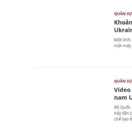
QUÂN S
Khoản
Ukrai
Một lính
một máy 
QUÂN S
Video
nam U
Bộ Quốc 
này tấn 
chế tạo 