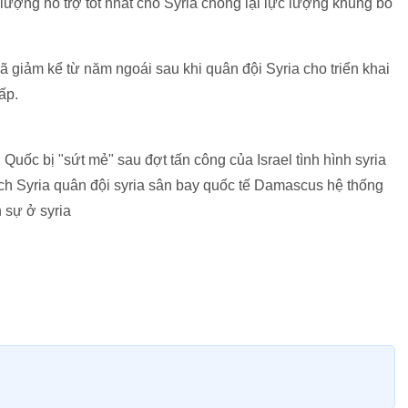
 lượng hỗ trợ tốt nhất cho Syria chống lại lực lượng khủng bố
đã giảm kể từ năm ngoái sau khi quân đội Syria cho triển khai
ấp.
Quốc bị "sứt mẻ" sau đợt tấn công của Israel tình hình syria
ích Syria quân đội syria sân bay quốc tế Damascus hệ thống
 sự ở syria