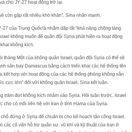
và cho JY-27 hoạt động trở lại.
i sẽ còn gặp rất nhiều khó khăn”, Sina nhấn mạnh.
JY-27 của Trung Quốclà nhằm dập tắt “khả năng chống tàng
Israel không muốn để quân đội Syria phát hiện ra hoạt động
khai không kích.
i tháng Một của không quân Israel, quân đội Syria có thể sẽ
nh sân bay Damascus bằng cách triển khai các hệ thống tên
a kết hợp với hoạt động của các hệ thống phòng không sẵn
ức cực lớn” đối với không quân Israel, Sina kết luận.
g trăm đợt không kích nhằm vào Syria. Hồi tuần trước, Israel
 cho có mối liên hệ với Iran ở tỉnh Hama của Syria.
g chỗ đứng ở Syria để chuẩn bị cho kế hoạch tấn công Israel.
ó các cố vấn hỗ trợ quân sự, vũ khí và kỹ thuật của Iran ở