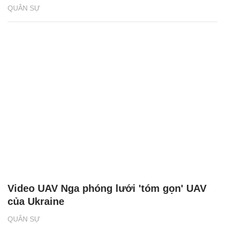
QUÂN SỰ
Video UAV Nga phóng lưới 'tóm gọn' UAV
của Ukraine
QUÂN SỰ