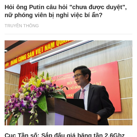
Hỏi ông Putin câu hỏi "chưa được duyệt",
nữ phóng viên bị nghỉ việc bí ẩn?
TRUYỀN THÔNG
Cục Tần số: Sắp đấu giá băng tần 2.6Ghz