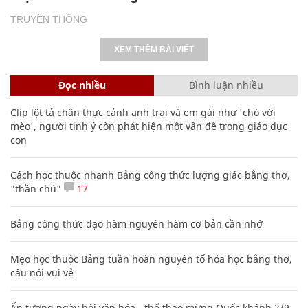
TRUYỀN THÔNG
XEM THÊM BÀI VIẾT
Đọc nhiều
Bình luận nhiều
Clip lột tả chân thực cảnh anh trai và em gái như 'chó với
mèo', người tinh ý còn phát hiện một vấn đề trong giáo dục
con
Cách học thuộc nhanh Bảng công thức lượng giác bằng thơ,
"thần chú"
17
Bảng công thức đạo hàm nguyên hàm cơ bản cần nhớ
Mẹo học thuộc Bảng tuần hoàn nguyên tố hóa học bằng thơ,
câu nói vui vẻ
Ấn tượng ngày hội văn hóa - thể thao mừng Quốc khánh 2/9