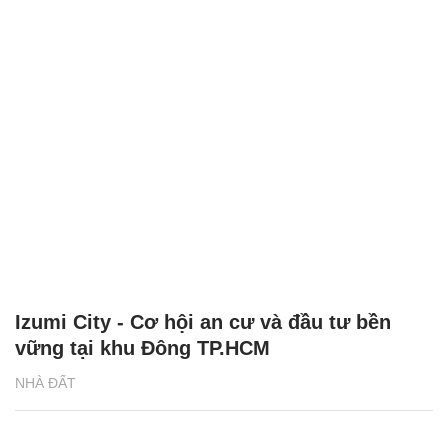
Izumi City - Cơ hội an cư và đầu tư bền
vững tại khu Đông TP.HCM
NHÀ ĐẤT