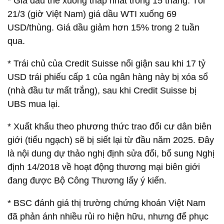
* Giá dầu thế xuống thấp nhất trong 15 tháng. Tối
21/3 (giờ Việt Nam) giá dầu WTI xuống 69
USD/thùng. Giá dầu giảm hơn 15% trong 2 tuần
qua.
* Trái chủ của Credit Suisse nổi giận sau khi 17 tỷ
USD trái phiếu cấp 1 của ngân hàng này bị xóa sổ
(nhà đầu tư mất trắng), sau khi Credit Suisse bị
UBS mua lại.
* Xuất khẩu theo phương thức trao đổi cư dân biên
giới (tiểu ngạch) sẽ bị siết lại từ đầu năm 2025. Đây
là nội dung dự thảo nghị định sửa đổi, bổ sung Nghị
định 14/2018 về hoạt động thương mại biên giới
đang được Bộ Công Thương lấy ý kiến.
* BSC đánh giá thị trường chứng khoán Việt Nam
đã phản ánh nhiều rủi ro hiện hữu, nhưng để phục