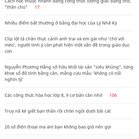
Cách học thuộc nhanh Bảng công thức lượng giác bằng thơ,
"thần chú"
17
Nhiều điểm bất thường ở bằng đại học của Lý Nhã Kỳ
Clip lột tả chân thực cảnh anh trai và em gái như 'chó với
mèo', người tinh ý còn phát hiện một vấn đề trong giáo dục
con
Nguyễn Phương Hằng sở hữu khối tài sản "siêu khủng", từng
khoe sổ đỏ tính bằng cân, mắng cựu mẫu 'không có nổi
nghìn tỷ'
Các công thức hóa học lớp 8, 9 cơ bản cần nhớ
106
Truy nã kẻ giết bạn thân rồi chôn ngồi dưới bãi cát
20 số điện thoại ma ám bạn không bao giờ nên gọi