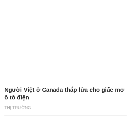
Người Việt ở Canada thắp lửa cho giấc mơ
ô tô điện
THỊ TRƯỜNG