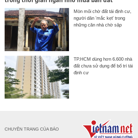
trong thời gian ngắn nhờ mua bán đất
Mòn mỏi chờ đất tái định cư,
người dân 'mắc kẹt' trong
những căn nhà chờ sập
TP.HCM dùng hơn 6.600 nhà
đất chưa sử dụng để bố trí tái
định cư
CHUYÊN TRANG CỦA BÁO