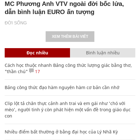
MC Phương Anh VTV ngoài đời bốc lửa,
dẫn bình luận EURO ấn tượng
ĐỜI SỐNG
XEM THÊM BÀI VIẾT
Đọc nhiều
Bình luận nhiều
Cách học thuộc nhanh Bảng công thức lượng giác bằng thơ,
"thần chú"
17
Bảng công thức đạo hàm nguyên hàm cơ bản cần nhớ
Clip lột tả chân thực cảnh anh trai và em gái như 'chó với
mèo', người tinh ý còn phát hiện một vấn đề trong giáo dục
con
Nhiều điểm bất thường ở bằng đại học của Lý Nhã Kỳ