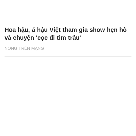
Hoa hậu, á hậu Việt tham gia show hẹn hò
và chuyện 'cọc đi tìm trâu'
NÓNG TRÊN MẠNG