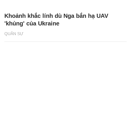
Khoảnh khắc lính dù Nga bắn hạ UAV
'khủng' của Ukraine
QUÂN SỰ