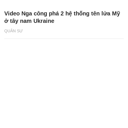
Video Nga công phá 2 hệ thống tên lửa Mỹ
ở tây nam Ukraine
QUÂN SỰ