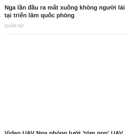
Nga lần đầu ra mắt xuồng không người lái
tại triển lãm quốc phòng
QUÂN SỰ
Video UAV Nga phóng lưới 'tóm gọn' UAV