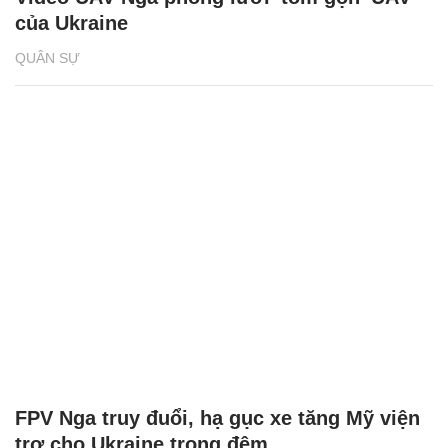
của Ukraine
QUÂN SỰ
FPV Nga truy đuổi, hạ gục xe tăng Mỹ viện
trợ cho Ukraine trong đêm