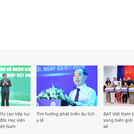
hị Lan tiếp tục
Tìm hướng phát triển du lịch
BAT Việt Nam t
đốc Học viện
y tế
vùng biên giới 
iệt Nam
kế