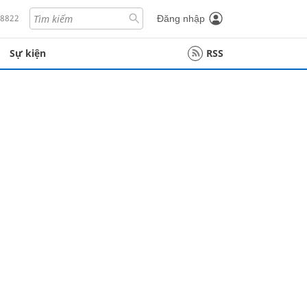
18822
Đăng nhập
Sự kiện
RSS