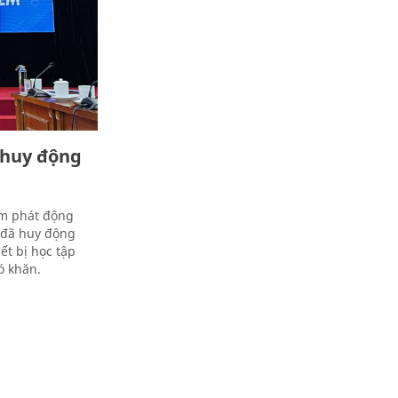
 huy động
am phát động
 đã huy động
t bị học tập
ó khăn.