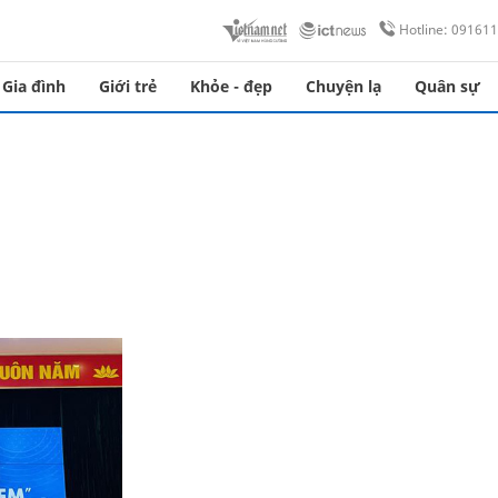
Hotline: 09161
Gia đình
Giới trẻ
Khỏe - đẹp
Chuyện lạ
Quân sự