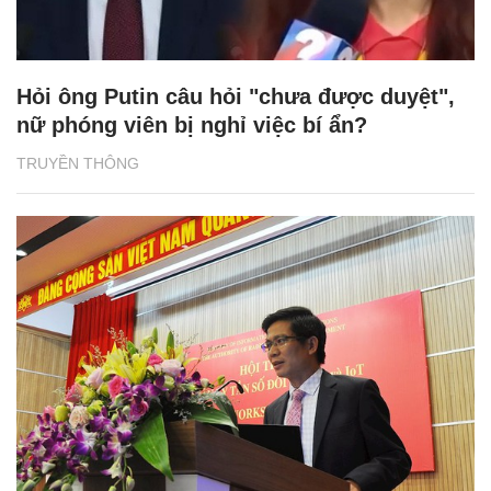
Hỏi ông Putin câu hỏi "chưa được duyệt",
nữ phóng viên bị nghỉ việc bí ẩn?
TRUYỀN THÔNG