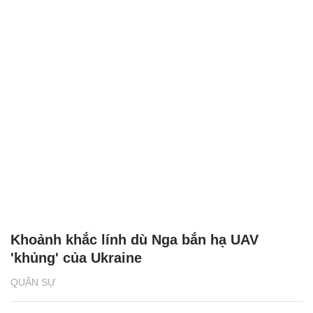
Khoảnh khắc lính dù Nga bắn hạ UAV
'khủng' của Ukraine
QUÂN SỰ