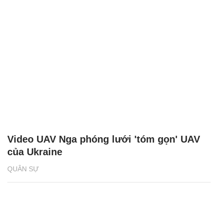
Video UAV Nga phóng lưới 'tóm gọn' UAV
của Ukraine
QUÂN SỰ