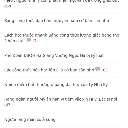
mèo', người tinh ý còn phát hiện một vấn đề trong giáo dục
con
Bảng công thức đạo hàm nguyên hàm cơ bản cần nhớ
Cách học thuộc nhanh Bảng công thức lượng giác bằng thơ,
"thần chú"
17
Phó Đoàn ĐBQH Hà Giang Vương Ngọc Hà bị kỷ luật
Các công thức hóa học lớp 8, 9 cơ bản cần nhớ
106
Nhiều điểm bất thường ở bằng đại học của Lý Nhã Kỳ
Hàng ngàn người Mỹ ân hận vì tiêm vắc xin HPV: Bác sĩ nói
gì?
Người lãng mạn cuối cùng