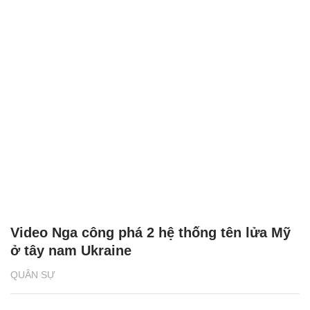
Video Nga công phá 2 hệ thống tên lửa Mỹ
ở tây nam Ukraine
QUÂN SỰ