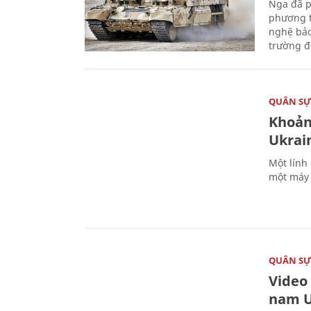
Nga đã p
phương t
nghệ bảo
trường đô
QUÂN S
Khoản
Ukrai
Một lính
một máy 
QUÂN S
Video
nam U