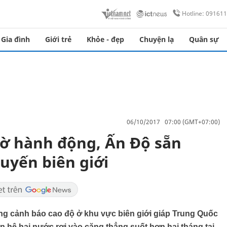
Hotline: 09161
Gia đình
Giới trẻ
Khỏe - đẹp
Chuyện lạ
Quân sự
06/10/2017 07:00 (GMT+07:00)
ờ hành động, Ấn Độ sẵn
uyến biên giới
rạng cảnh báo cao độ ở khu vực biên giới giáp Trung Quốc
n hệ hai nước rơi vào căng thẳng suốt hơn hai tháng tại