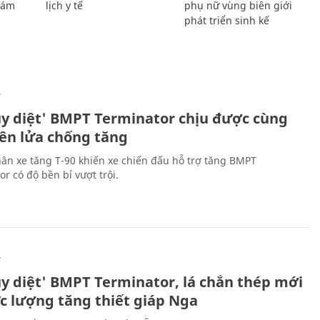
Giám
lịch y tế
phụ nữ vùng biên giới
phát triển sinh kế
Ự
ủy diệt' BMPT Terminator chịu được cùng
tên lửa chống tăng
ân xe tăng T-90 khiến xe chiến đấu hỗ trợ tăng BMPT
r có độ bền bỉ vượt trội.
Ự
ủy diệt' BMPT Terminator, lá chắn thép mới
ực lượng tăng thiết giáp Nga