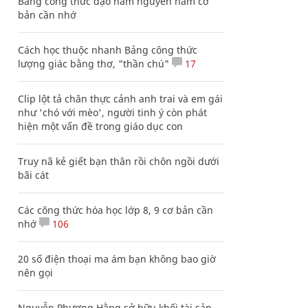
Bảng công thức đạo hàm nguyên hàm cơ
bản cần nhớ
Cách học thuộc nhanh Bảng công thức
lượng giác bằng thơ, "thần chú"
17
Clip lột tả chân thực cảnh anh trai và em gái
như 'chó với mèo', người tinh ý còn phát
hiện một vấn đề trong giáo dục con
Truy nã kẻ giết bạn thân rồi chôn ngồi dưới
bãi cát
Các công thức hóa học lớp 8, 9 cơ bản cần
nhớ
106
20 số điện thoại ma ám bạn không bao giờ
nên gọi
Nguyễn Phương Hằng sở hữu khối tài sản