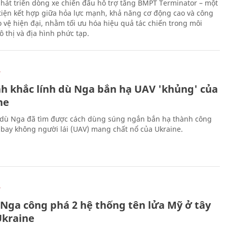
hát triển dòng xe chiến đấu hỗ trợ tăng BMPT Terminator – một
iện kết hợp giữa hỏa lực mạnh, khả năng cơ động cao và công
 vệ hiện đại, nhằm tối ưu hóa hiệu quả tác chiến trong môi
 thị và địa hình phức tạp.
Ự
h khắc lính dù Nga bắn hạ UAV 'khủng' của
ne
 dù Nga đã tìm được cách dùng súng ngắn bắn hạ thành công
bay không người lái (UAV) mang chất nổ của Ukraine.
Ự
 Nga công phá 2 hệ thống tên lửa Mỹ ở tây
kraine