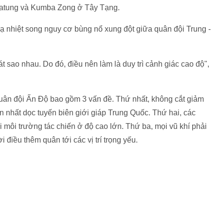
ía Yatung và Kumba Zong ở Tây Tạng.
ạ nhiệt song nguy cơ bùng nổ xung đột giữa quân đội Trung -
át sao nhau. Do đó, điều nên làm là duy trì cảnh giác cao độ",
uân đội Ấn Độ bao gồm 3 vấn đề. Thứ nhất, không cắt giảm
ăn nhất dọc tuyến biên giới giáp Trung Quốc. Thứ hai, các
i môi trường tác chiến ở độ cao lớn. Thứ ba, mọi vũ khí phải
i điều thêm quân tới các vị trí trọng yếu.