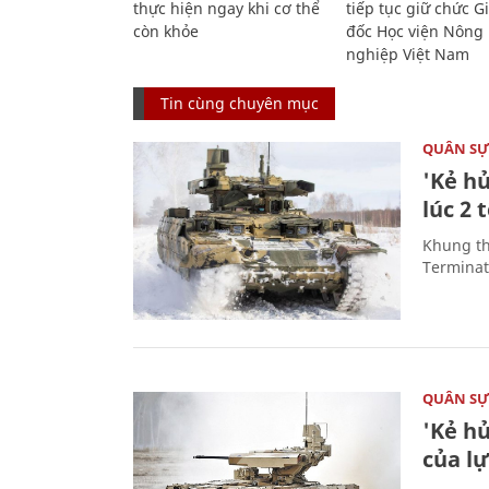
thực hiện ngay khi cơ thể
tiếp tục giữ chức 
còn khỏe
đốc Học viện Nông
nghiệp Việt Nam
Tin cùng chuyên mục
QUÂN S
'Kẻ h
lúc 2 
Khung th
Terminato
QUÂN S
'Kẻ h
của l