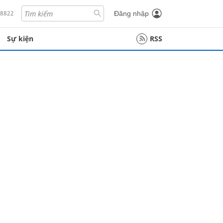
18822
Đăng nhập
Sự kiện
RSS