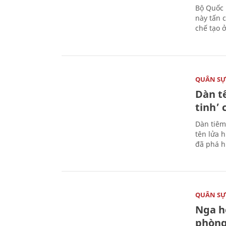
Bộ Quốc 
này tấn 
chế tạo 
QUÂN S
Dàn t
tinh’ 
Dàn tiêm
tên lửa 
đã phá h
QUÂN S
Nga h
phòng