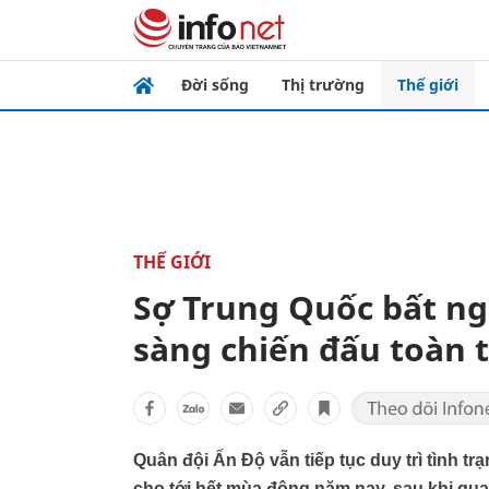
Đời sống
Thị trường
Thế giới
THẾ GIỚI
Sợ Trung Quốc bất ng
sàng chiến đấu toàn t
Quân đội Ấn Độ vẫn tiếp tục duy trì tình t
cho tới hết mùa đông năm nay, sau khi qua