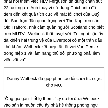
phải nói thêm việc HLV Ferguson tin dùng chân sút
22 tuổi người Anh thay vì sử dụng Chicharito đã
đem đến kết quả tích cực về mặt lối chơi của Quỷ
đỏ. Sau trận đấu quan trọng với The Kop trên sân
Old Trafford, nhà cầm quân người Scotland cho biết
trên MUTV: “Welbeck thật tuyệt vời. Tôi nghĩ cậu ấy
đã khiến hai trung vệ của Liverpool có một trận đấu
khó khăn. Welbeck kết hợp rất tốt với Van Persie
trong hiệp 1 và làm hàng thủ đối phương phải làm
việc vất vả”.
Danny Welbeck đã góp phần tạo lối chơi tích cực
cho MU.
"Ông già gân" tiết lộ thêm: “Lý do tôi đưa Welbeck
vào sân là muốn cậu ấy phá hệ thống phòng ngự