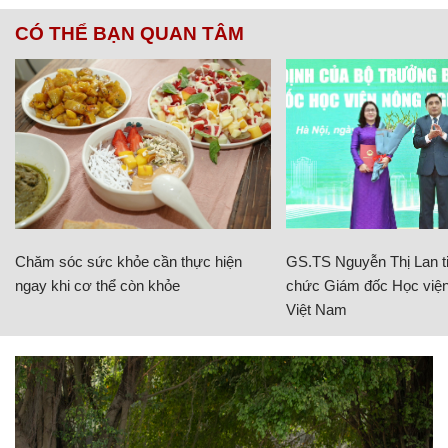
CÓ THỂ BẠN QUAN TÂM
Chăm sóc sức khỏe cần thực hiện
GS.TS Nguyễn Thị Lan ti
ngay khi cơ thể còn khỏe
chức Giám đốc Học viện
Việt Nam