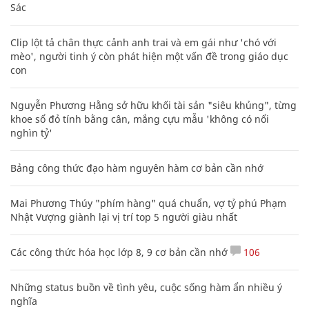
Sác
Clip lột tả chân thực cảnh anh trai và em gái như 'chó với
mèo', người tinh ý còn phát hiện một vấn đề trong giáo dục
con
Nguyễn Phương Hằng sở hữu khối tài sản "siêu khủng", từng
khoe sổ đỏ tính bằng cân, mắng cựu mẫu 'không có nổi
nghìn tỷ'
Bảng công thức đạo hàm nguyên hàm cơ bản cần nhớ
Mai Phương Thúy "phím hàng" quá chuẩn, vợ tỷ phú Phạm
Nhật Vượng giành lại vị trí top 5 người giàu nhất
Các công thức hóa học lớp 8, 9 cơ bản cần nhớ
106
Những status buồn về tình yêu, cuộc sống hàm ẩn nhiều ý
nghĩa