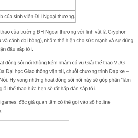
 của sinh viên ĐH Ngoại thương.
 thao của trường ĐH Ngoại thương với linh vật là Gryphon
đầu và cánh đại bàng), nhằm thể hiện cho sức mạnh và sự dũng
ận đấu sắp tới.
ạt động sôi nổi không kém nhằm cổ vũ Giải thể thao VUG
ủa Đại học Giao thông vận tải, chuỗi chương trình Đạp xe –
ội. Hy vọng những hoạt động sôi nổi này sẽ góp phần “làm
giải thể thao hứa hẹn sẽ rất hấp dẫn sắp tới.
games, độc giả quan tâm có thể gọi vào số hotline
n.