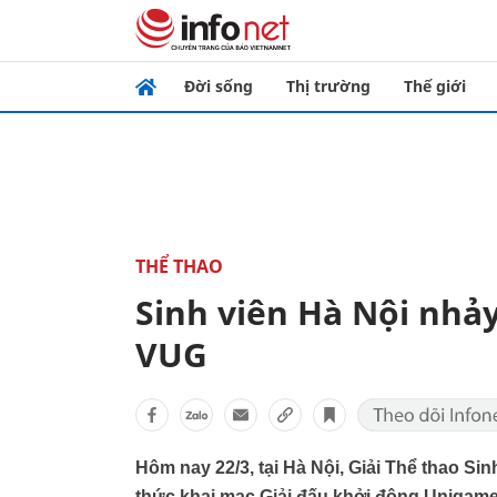
Đời sống
Thị trường
Thế giới
THỂ THAO
Sinh viên Hà Nội nhả
VUG
Hôm nay 22/3, tại Hà Nội, Giải Thể thao Si
thức khai mạc Giải đấu khởi động Unigame