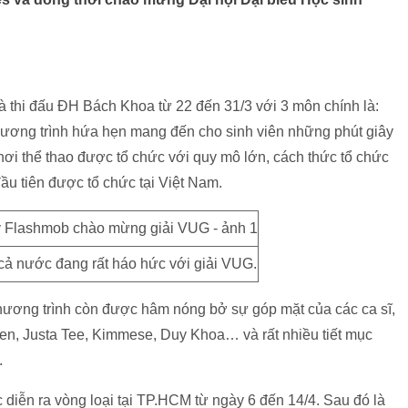
hà thi đấu ĐH Bách Khoa từ 22 đến 31/3 với 3 môn chính là:
hương trình hứa hẹn mang đến cho sinh viên những phút giây
ơi thể thao được tổ chức với quy mô lớn, cách thức tổ chức
u tiên được tổ chức tại Việt Nam.
 cả nước đang rất háo hức với giải VUG.
hương trình còn được hâm nóng bở sự góp mặt của các ca sĩ,
n, Justa Tee, Kimmese, Duy Khoa… và rất nhiều tiết mục
.
c diễn ra vòng loại tại TP.HCM từ ngày 6 đến 14/4. Sau đó là