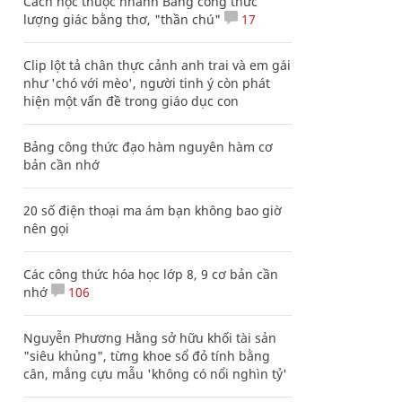
Cách học thuộc nhanh Bảng công thức
lượng giác bằng thơ, "thần chú"
17
Clip lột tả chân thực cảnh anh trai và em gái
như 'chó với mèo', người tinh ý còn phát
hiện một vấn đề trong giáo dục con
Bảng công thức đạo hàm nguyên hàm cơ
bản cần nhớ
20 số điện thoại ma ám bạn không bao giờ
nên gọi
Các công thức hóa học lớp 8, 9 cơ bản cần
nhớ
106
Nguyễn Phương Hằng sở hữu khối tài sản
"siêu khủng", từng khoe sổ đỏ tính bằng
cân, mắng cựu mẫu 'không có nổi nghìn tỷ'