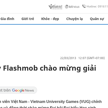
Hotline: 09161
Gia đình
Giới trẻ
Khỏe - đẹp
Chuyện lạ
Quân sự
22/03/2013 12:07 (GMT+07:00)
y Flashmob chào mừng giải
nh viên Việt Nam - Vietnam University Games (VUG) chính
s và đồng thời chào mừng Đại hội Đại biểu Học sinh