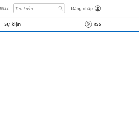
18822
Đăng nhập
Sự kiện
RSS