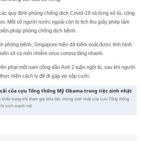
 các quy định phòng chống dịch Covid-19 và từng xử tù, cũng
ạm. Một số người nước ngoài còn bị tịch thu giấy phép làm
à biện pháp phòng chống dịch bệnh.
nh phòng bệnh, Singapore hiện đã kiểm soát được tình hình
kiến số ca mới nhiễm virus corona tăng nhanh.
yên phạt một nam công dân Anh 2 tuần ngồi tù, sau khi người
thực hiện cách ly để đi gặp vợ sắp cưới.
cãi của cựu Tổng thống Mỹ Obama trong tiệc sinh nhật
 khẩu trang khi tham gia bữa tiệc mừng sinh nhật của cựu Tổng thống
chỉ trích mạnh mẽ.