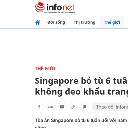
Đời sống
Thị trường
Thế giới
THẾ GIỚI
Singapore bỏ tù 6 tuầ
không đeo khẩu tran
Tòa án Singapore bỏ tù 6 tuần đối với nam
cộng.