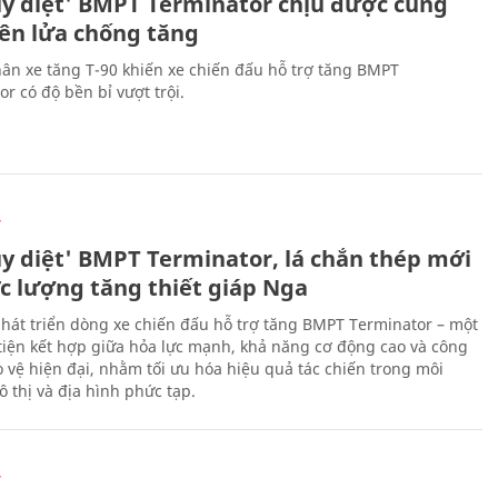
ủy diệt' BMPT Terminator chịu được cùng
tên lửa chống tăng
ân xe tăng T-90 khiến xe chiến đấu hỗ trợ tăng BMPT
r có độ bền bỉ vượt trội.
Ự
ủy diệt' BMPT Terminator, lá chắn thép mới
ực lượng tăng thiết giáp Nga
hát triển dòng xe chiến đấu hỗ trợ tăng BMPT Terminator – một
iện kết hợp giữa hỏa lực mạnh, khả năng cơ động cao và công
 vệ hiện đại, nhằm tối ưu hóa hiệu quả tác chiến trong môi
 thị và địa hình phức tạp.
Ự