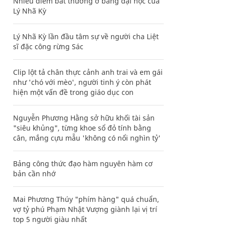
Nhiều điểm bất thường ở bằng đại học của
Lý Nhã Kỳ
Lý Nhã Kỳ lần đầu tâm sự về người cha Liệt
sĩ đặc công rừng Sác
Clip lột tả chân thực cảnh anh trai và em gái
như 'chó với mèo', người tinh ý còn phát
hiện một vấn đề trong giáo dục con
Nguyễn Phương Hằng sở hữu khối tài sản
"siêu khủng", từng khoe sổ đỏ tính bằng
cân, mắng cựu mẫu 'không có nổi nghìn tỷ'
Bảng công thức đạo hàm nguyên hàm cơ
bản cần nhớ
Mai Phương Thúy "phím hàng" quá chuẩn,
vợ tỷ phú Phạm Nhật Vượng giành lại vị trí
top 5 người giàu nhất