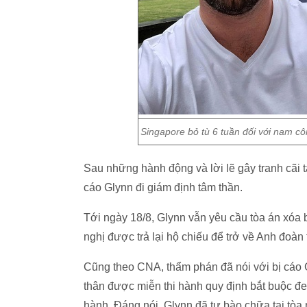
Singapore bỏ tù 6 tuần đối với nam cô
Sau những hành động và lời lẽ gây tranh cãi 
cáo Glynn đi giám định tâm thần.
Tới ngày 18/8, Glynn vẫn yêu cầu tòa án xóa b
nghị được trả lại hộ chiếu để trở về Anh đoàn 
Cũng theo CNA, thẩm phán đã nói với bị cáo 
thân được miễn thi hành quy định bắt buộc đ
hành. Đáng nói, Glynn đã tự bào chữa tại tòa