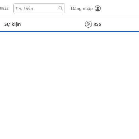
18822
Đăng nhập
Sự kiện
RSS