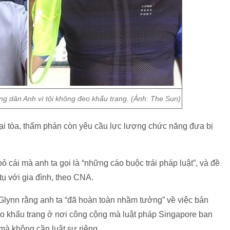
ng dân Anh vì tội không đeo khẩu trang. (Ảnh: The Sun)
tại tòa, thẩm phán còn yêu cầu lực lượng chức năng đưa bị
ỏ cái mà anh ta gọi là “những cáo buộc trái pháp luật”, và đề
tụ với gia đình, theo CNA.
Glynn rằng anh ta “đã hoàn toàn nhầm tưởng” về việc bản
eo khẩu trang ở nơi công cộng mà luật pháp Singapore ban
 mà không cần luật sư riêng.