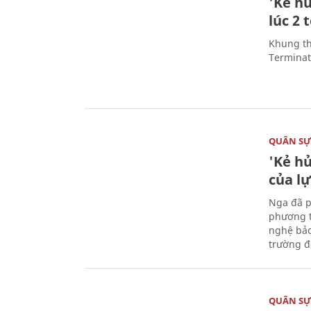
'Kẻ h
lúc 2 
Khung th
Terminato
QUÂN S
'Kẻ h
của l
Nga đã p
phương t
nghệ bảo
trường đô
QUÂN S