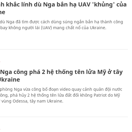
h khắc lính dù Nga bắn hạ UAV 'khủng' của
ne
 dù Nga đã tìm được cách dùng súng ngắn bắn hạ thành công
bay không người lái (UAV) mang chất nổ của Ukraine.
Ự
 Nga công phá 2 hệ thống tên lửa Mỹ ở tây
kraine
phòng Nga vừa công bố đoạn video quay cảnh quân đội nước
công, phá hủy 2 hệ thống tên lửa đất đối không Patriot do Mỹ
ở vùng Odessa, tây nam Ukraine.
Ự