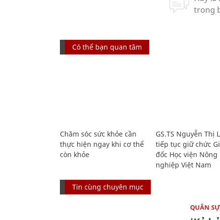
Có thể bạn quan tâm
Chăm sóc sức khỏe cần
GS.TS Nguyễn Thị 
thực hiện ngay khi cơ thể
tiếp tục giữ chức 
còn khỏe
đốc Học viện Nông
nghiệp Việt Nam
Tin cùng chuyên mục
QUÂN S