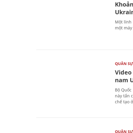
Khoản
Ukrai
Một lính
một máy 
QUÂN S
Video
nam U
Bộ Quốc 
này tấn 
chế tạo 
QUÂN S