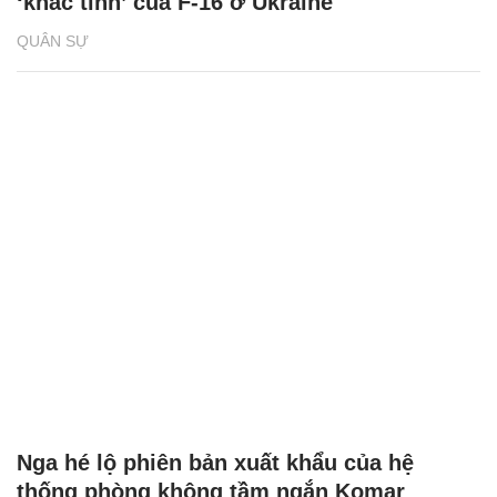
‘khắc tinh’ của F-16 ở Ukraine
QUÂN SỰ
Nga hé lộ phiên bản xuất khẩu của hệ
thống phòng không tầm ngắn Komar