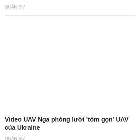
QUÂN SỰ
Video UAV Nga phóng lưới 'tóm gọn' UAV
của Ukraine
QUÂN SỰ