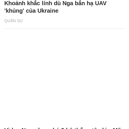
Khoảnh khắc lính dù Nga bắn hạ UAV
'khủng' của Ukraine
QUÂN SỰ