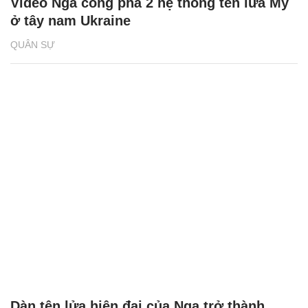
Video Nga công phá 2 hệ thống tên lửa Mỹ
ở tây nam Ukraine
QUÂN SỰ
Dàn tên lửa hiện đại của Nga trở thành