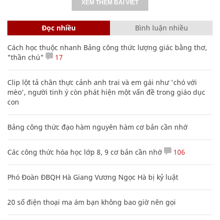
XEM THÊM BÀI VIẾT
Đọc nhiều
Bình luận nhiều
Cách học thuộc nhanh Bảng công thức lượng giác bằng thơ,
"thần chú"
17
Clip lột tả chân thực cảnh anh trai và em gái như 'chó với
mèo', người tinh ý còn phát hiện một vấn đề trong giáo dục
con
Bảng công thức đạo hàm nguyên hàm cơ bản cần nhớ
Các công thức hóa học lớp 8, 9 cơ bản cần nhớ
106
Phó Đoàn ĐBQH Hà Giang Vương Ngọc Hà bị kỷ luật
20 số điện thoại ma ám bạn không bao giờ nên gọi