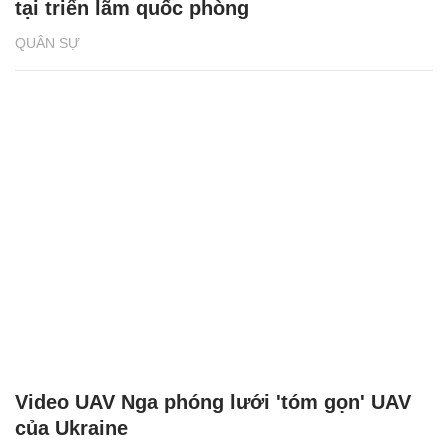
tại triển lãm quốc phòng
QUÂN SỰ
Video UAV Nga phóng lưới 'tóm gọn' UAV
của Ukraine