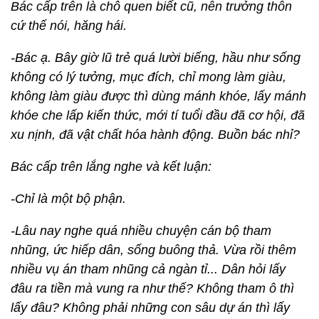
Bác cấp trên là chỗ quen biết cũ, nên trưởng thôn
cứ thế nói, hăng hái.
-Bác ạ. Bây giờ lũ trẻ quá lười biếng, hầu như sống
không có lý tưởng, mục đích, chỉ mong làm giàu,
không làm giàu được thì dùng mánh khóe, lấy mánh
khóe che lấp kiến thức, mới tí tuổi đầu đã cơ hội, đã
xu nịnh, đã vật chất hóa hành động. Buồn bác nhỉ?
Bác cấp trên lắng nghe và kết luận:
-Chỉ là một bộ phận.
-Lâu nay nghe quá nhiều chuyện cán bộ tham
nhũng, ức hiếp dân, sống buông thả. Vừa rồi thêm
nhiều vụ án tham nhũng cả ngàn tỉ... Dân hỏi lấy
đâu ra tiền mà vung ra như thế? Không tham ô thì
lấy đâu? Không phải những con sâu dự án thì lấy