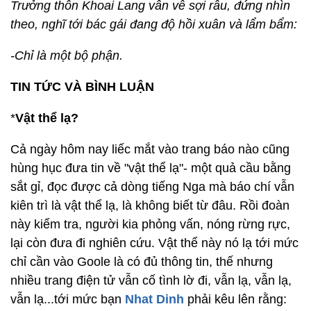
Trưởng thôn Khoai Lang vân vê sợi râu, đứng nhìn
theo, nghĩ tới bác gái đang độ hồi xuân và lẩm bẩm:
-Chỉ là một bộ phận.
TIN TỨC VÀ BÌNH LUẬN
*
Vật thể lạ?
Cả ngày hôm nay liếc mắt vào trang báo nào cũng
hùng hục đưa tin về "vật thể lạ"- một quả cầu bằng
sắt gỉ, đọc được cả dòng tiếng Nga mà báo chí vẫn
kiên trì là vật thể lạ, là không biết từ đâu. Rồi đoàn
này kiểm tra, người kia phỏng vấn, nóng rừng rực,
lại còn đưa đi nghiên cứu. Vật thể này nó lạ tới mức
chỉ cần vào Goole là có đủ thông tin, thế nhưng
nhiều trang điện tử vẫn cố tình lờ đi, vẫn lạ, vẫn lạ,
vẫn lạ...tới mức bạn
Nhat Dinh
phải kêu lên rằng: