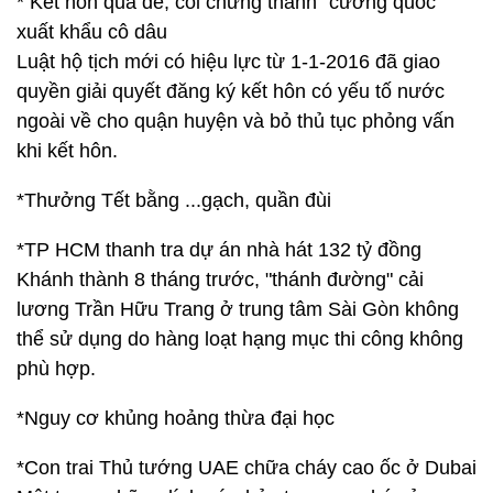
* Kết hôn quá dễ, coi chừng thành "cường quốc"
xuất khẩu cô dâu
Luật hộ tịch mới có hiệu lực từ 1-1-2016 đã giao
quyền giải quyết đăng ký kết hôn có yếu tố nước
ngoài về cho quận huyện và bỏ thủ tục phỏng vấn
khi kết hôn.
*Thưởng Tết bằng ...gạch, quần đùi
*TP HCM thanh tra dự án nhà hát 132 tỷ đồng
Khánh thành 8 tháng trước, "thánh đường" cải
lương Trần Hữu Trang ở trung tâm Sài Gòn không
thể sử dụng do hàng loạt hạng mục thi công không
phù hợp.
*Nguy cơ khủng hoảng thừa đại học
*Con trai Thủ tướng UAE chữa cháy cao ốc ở Dubai