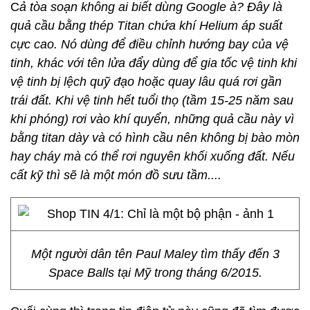
C
ả tòa soạn không ai biết dùng Google à? Đây là
quả cầu bằng thép Titan chứa khí Helium áp suất
cực cao. Nó dùng để điều chỉnh hướng bay của vệ
tinh, khác với tên lửa đẩy dùng để gia tốc vệ tinh khi
vệ tinh bị lệch quỹ đạo hoặc quay lâu quá rơi gần
trái đất. Khi vệ tinh hết tuổi thọ (tầm 15-25 năm sau
khi phóng) rơi vào khí quyển, những quả cầu này vì
bằng titan dày và có hình cầu nên không bị bào mòn
hay cháy mà có thể rơi nguyên khối xuống đất. Nếu
cất kỹ thì sẽ là một món đồ sưu tầm....
Một người dân tên Paul Maley tìm thấy đến 3
Space Balls tại Mỹ trong tháng 6/2015.