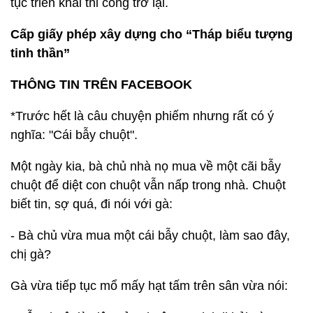
tục triển khai thi công trở lại.
Cấp giấy phép xây dựng cho “Tháp biểu tượng
tinh thần”
THÔNG TIN TRÊN FACEBOOK
*Trước hết là câu chuyện phiếm nhưng rất có ý
nghĩa: "Cái bẫy chuột".
Một ngày kia, bà chủ nhà nọ mua về một cãi bẫy
chuột để diệt con chuột vẫn nấp trong nhà. Chuột
biết tin, sợ quá, đi nói với gà:
- Bà chủ vừa mua một cái bẫy chuột, làm sao đây,
chị gà?
Gà vừa tiếp tục mổ mấy hạt tấm trên sân vừa nói: