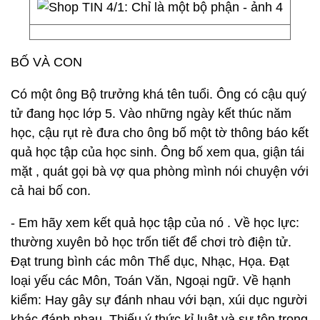
BỐ VÀ CON
Có một ông Bộ trưởng khá tên tuổi. Ông có cậu quý
tử đang học lớp 5. Vào những ngày kết thúc năm
học, cậu rụt rè đưa cho ông bố một tờ thông báo kết
quả học tập của học sinh. Ông bố xem qua, giận tái
mặt , quát gọi bà vợ qua phòng mình nói chuyện với
cả hai bố con.
- Em hãy xem kết quả học tập của nó . Về học lực:
thường xuyên bỏ học trốn tiết để chơi trò điện tử.
Đạt trung bình các môn Thể dục, Nhạc, Họa. Đạt
loại yếu các Môn, Toán Văn, Ngoại ngữ. Về hạnh
kiểm: Hay gây sự đánh nhau với bạn, xúi dục người
khác đánh nhau. Thiếu ý thức kỉ luật và sự tôn trọng