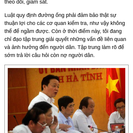
ống ngầm lên?
- Tôi nhìn ra vấn đề nếu để đường ống ngầm thì rất
khó giám sát, rất khó kiểm tra. Vì vậy, trước mắt tôi
đã chỉ đạo rõ, ngay tới đây Formosa phải đưa
đường ống ngầm này lên để thuận tiện cho việc
theo dõi, giám sát.
Luật quy định đường ống phải đảm bảo thật sự
thuận lợi cho các cơ quan kiểm tra, như vậy không
thể để ngầm được. Còn ở thời điểm này, tôi đang
chỉ đạo tập trung giải quyết những vấn đề liên quan
và ảnh hưởng đến người dân. Tập trung làm rõ để
sớm trả lời câu hỏi còn nợ người dân.