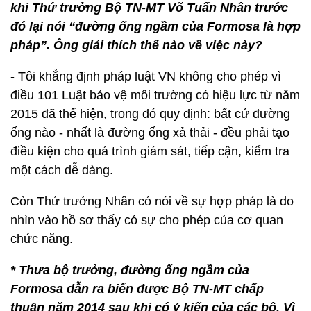
nỗ lực để sớm tìm ra nguyên nhân chính xác nhất
gây tình trạng cá chết hiện nay.
* Trong quá trình kiểm tra trực tiếp tại Formosa,
ông có nói “đối với pháp luật VN, việc xả thải
ngầm, ống thải ngầm là không cho phép”, trong
khi Thứ trưởng Bộ TN-MT Võ Tuấn Nhân trước
đó lại nói “đường ống ngầm của Formosa là hợp
pháp”. Ông giải thích thế nào về việc này?
- Tôi khẳng định pháp luật VN không cho phép vì
điều 101 Luật bảo vệ môi trường có hiệu lực từ năm
2015 đã thể hiện, trong đó quy định: bất cứ đường
ống nào - nhất là đường ống xả thải - đều phải tạo
điều kiện cho quá trình giám sát, tiếp cận, kiểm tra
một cách dễ dàng.