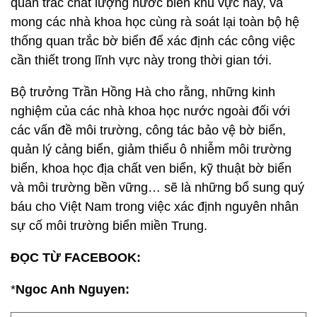
Bộ Tài nguyên và Môi trường mong muốn các nhà
khoa học tham gia luôn vào việc đánh giá hoạt động
của các nhà máy đang xả thải trực tiếp ra biển Vũng
Áng - Hà Tĩnh.
Bộ cũng mong các nhà khoa học tham gia khảo sát
quan trắc chất lượng nước biển khu vực này, và
mong các nhà khoa học cùng rà soát lại toàn bộ hệ
thống quan trắc bờ biển để xác định các công việc
cần thiết trong lĩnh vực này trong thời gian tới.
Bộ trưởng Trần Hồng Hà cho rằng, những kinh
nghiệm của các nhà khoa học nước ngoài đối với
các vấn đề môi trường, công tác bảo vệ bờ biển,
quản lý cảng biển, giảm thiểu ô nhiễm môi trường
biển, khoa học địa chất ven biển, kỹ thuật bờ biển
và môi trường bền vững… sẽ là những bổ sung quý