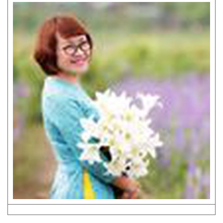
báu cho Việt Nam trong việc xác định nguyên nhân
sự cố môi trường biển miền Trung.
ĐỌC TỪ FACEBOOK:
*
Ngoc Anh Nguyen: