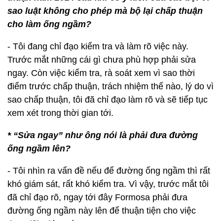
Còn Thứ trưởng Nhân có nói về sự hợp pháp là do
nhìn vào hồ sơ thấy có sự cho phép của cơ quan
chức năng.
* Thưa bộ trưởng, đường ống ngầm của
Formosa dẫn ra biển được Bộ TN-MT chấp
thuận năm 2014 sau khi có ý kiến của các bộ. Vì
sao luật không cho phép mà bộ lại chấp thuận
cho làm ống ngầm?
- Tôi đang chỉ đạo kiểm tra và làm rõ việc này.
Trước mắt những cái gì chưa phù hợp phải sửa
ngay. Còn việc kiểm tra, rà soát xem vì sao thời
điểm trước chấp thuận, trách nhiệm thế nào, lý do vì
sao chấp thuận, tôi đã chỉ đạo làm rõ và sẽ tiếp tục
xem xét trong thời gian tới.
* “Sửa ngay” như ông nói là phải đưa đường