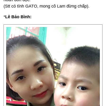
tinh những vấn đề lớn lao của đất nước, dân tộc và
thời đại.
Cô Lam ơi, lâu lâu nữa cô hẵng làm tiếp một bài cô
nhé. Để cái nước phây này lắng dịu sau cơn cuồng
thi rồi cô hẵng xuất chưởng ra. Lúc í em lại hân
hoan đón đọc.
(Stt có tính GATO, mong cô Lam đừng chấp).
*
Lê Bảo Bình: