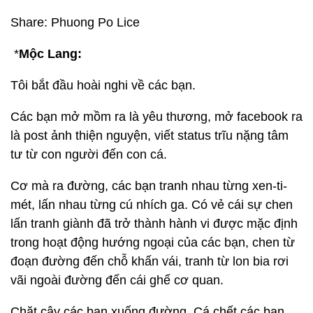
nay... chắc bây giờ bố mẹ e đang lo lắm.
Ai là bố mẹ người thân gia đình cháu xin liên hệ với
CBCS công an quận Hoàn Kiếm số 2 Tràng
Thi.Share giúp gấp với ạ.
SDT liên hệ : 0967072222.
Share: Phuong Po Lice
*
Mộc Lang:
Tôi bắt đầu hoài nghi về các bạn.
Các bạn mở mồm ra là yêu thương, mở facebook ra
là post ảnh thiện nguyện, viết status trĩu nặng tâm
tư từ con người đến con cá.
Cơ mà ra đường, các bạn tranh nhau từng xen-ti-